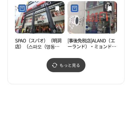
ス・ミョンドン（明洞）
（明洞）直売場店(비너
소（
(아디다스 오리지널스 명
스 명동직매장점)
동)
SPAO（スパオ）（明洞
[事後免税店]ALAND（エ
BEA
店）（스파오（명동
ーランド）・ミョンドン
이）
점））
（明洞）本店(에이랜드
명동본점)
もっと見る