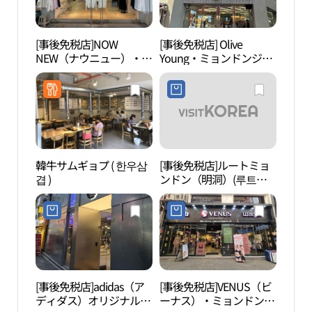
[事後免税店]NOW
[事後免税店] Olive
明洞
NEW（ナウニュー）・ミ
Young・ミョンドンジュ
ョンドン（明洞）店(나
ンアン（明洞中央）店
우뉴 명동점)
(올리브영 명동중앙점)
韓牛サムギョプ ( 한우삼
[事後免税店]ルートミョ
切手
겹 )
ンドン（明洞）(루트명
관）
동)
[事後免税店]adidas（ア
[事後免税店]VENUS（ビ
COC
ディダス）オリジナル
ーナス）・ミョンドン
洞店