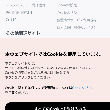
デジタルブック／電子書籍
Cookieの設定
PHOTO KOREA
Cookieポリシー
Odii
位置情報サービス利用規約
個人位置情報取扱いポリシー
その他関連サイト
韓国観光公社
K-MICE
本ウェブサイトではCookieを使用しています。
本ウェブサイトでは、
サイトの利便性を向上させるためにCookieを使用しています。
Cookieの収集に同意される場合は「同意する」
ボタンをクリックしてください。
Cookieに関する詳細および使用目的については
Cookieポリシー
Copyright (c) Korea Tourism Organization All Rights
をご覧ください。
Reserved.
サイトエラー報告
公式メール
japanese@knto.or.kr
すべてのCookieを受け入れる