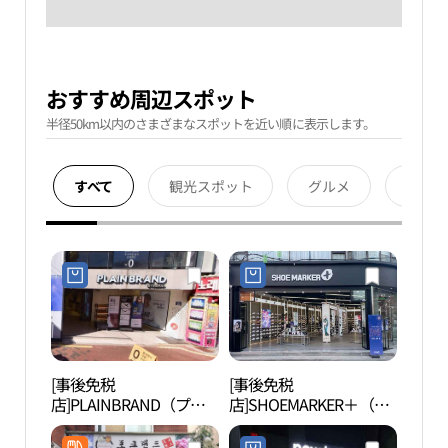
おすすめ周辺スポット
半径50km以内のさまざまなスポットを近い順に表示します。
すべて
観光スポット
グルメ
宿泊
[事後免税
[事後免税
大学
店]PLAINBRAND（プレ
店]SHOEMARKER＋（シ
예술
ーンブランド）(플레인
ューマーカープラス）・
브랜드)
テハンノ（大学路）店