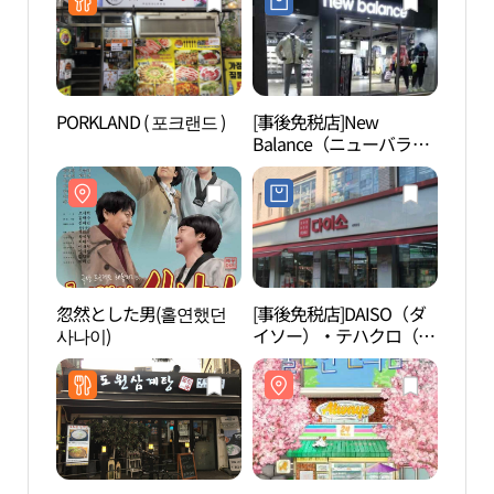
(슈마커플러스 대학로점)
PORKLAND ( 포크랜드 )
[事後免税店]New
大学
Balance（ニューバラン
ス）・テハクロ（大学
路）店(뉴발란스 대학로
점)
忽然とした男(홀연했던
[事後免税店]DAISO（ダ
マロ
사나이)
イソー）・テハクロ（大
공원
学路）店(다이소 대학로
점)