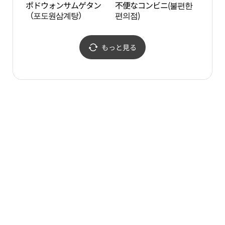
ポドウォンサムゲタン
不便なコンビニ(불편한
アル
（포도원삼계탕）
편의점)
술관
もっと見る