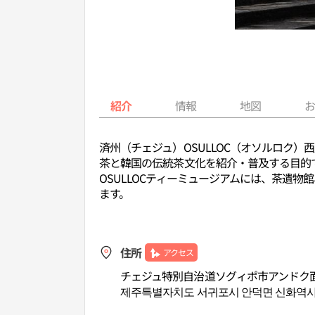
紹介
情報
地図
済州（チェジュ）OSULLOC（オソルロク
茶と韓国の伝統茶文化を紹介・普及する目的で
OSULLOCティーミュージアムには、茶遺
ます。
住所
アクセス
チェジュ特別自治道ソグィポ市アンドク面
제주특별자치도 서귀포시 안덕면 신화역사로