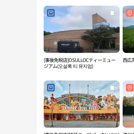
[事後免税店]OSULLOCティーミュー
西広
ジアム(오설록 티 뮤지엄)