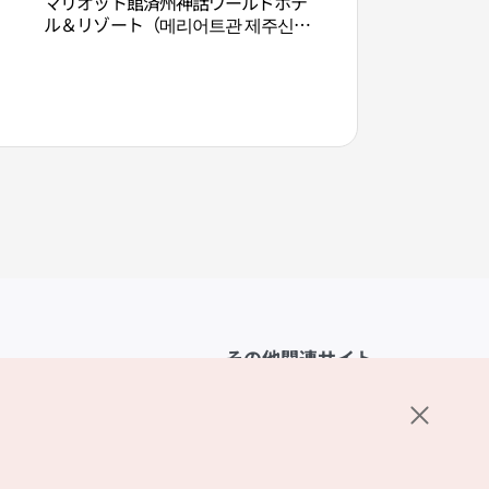
マリオット館済州神話ワールドホテ
ワンダーアイランド
ル＆リゾート（메리어트관 제주신화
드）
월드 호텔 앤 리조트）
その他関連サイト
韓国観光公社
K-MICE
ーポリシー