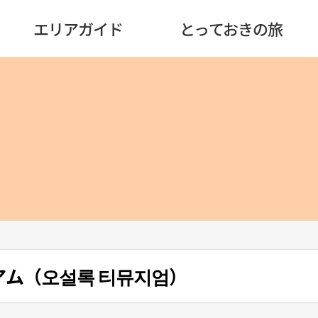
エリアガイド
とっておきの旅
ジアム（오설록 티뮤지엄）