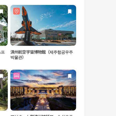
스프
済州航空宇宙博物館（제주항공우주
西広茶畑（서광차밭
박물관）