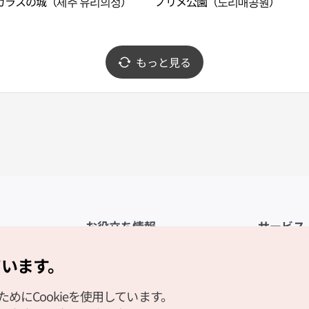
ガラスの城（제주 유리의성）
ノリメ公園（노리매공원）
もっと見る
お役立ち情報
サービス
公式アプリ「VISITKOREA」
利用規約
ています。
1330観光通訳案内
FAQ
にCookieを使用しています。
観光資料ダウンロード
プライバシ