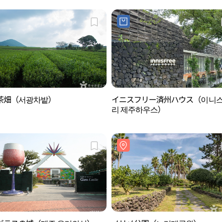
茶畑（서광차밭）
イニスフリー済州ハウス（이니
리 제주하우스）