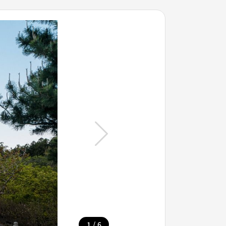
/
1
6