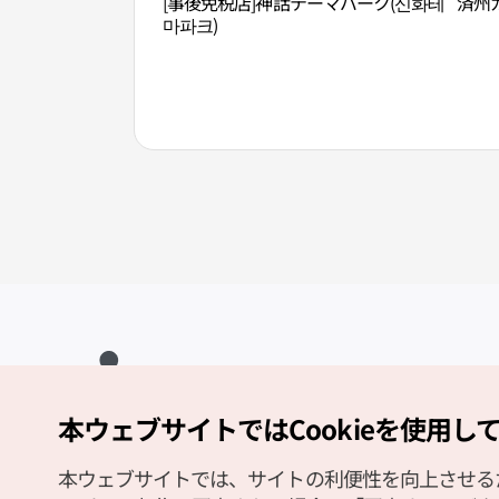
[事後免税店]神話テーマパーク(신화테
済州
마파크)
本ウェブサイトではCookieを使用し
Copyright (c) Korea Tourism Organization All Rights Reserved.
サイトエラー報告
公式メール
japanese@knto.or.kr
本ウェブサイトでは、サイトの利便性を向上させるため