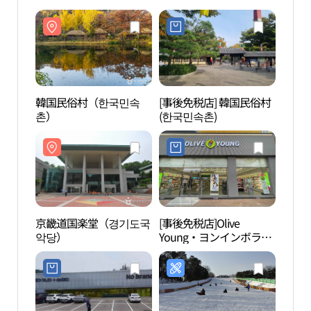
韓国民俗村（한국민속
[事後免税店] 韓国民俗村
韓国
촌）
(한국민속촌)
촌）
京畿道国楽堂（경기도국
[事後免税店]Olive
京畿
악당）
Young・ヨンインボラ
물관
（龍仁甫羅）店(올리브
영 용인보라점)