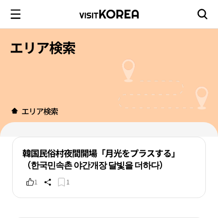
エリア検索
エリア検索
韓国民俗村夜間開場「月光をプラスする」
（한국민속촌 야간개장 달빛을 더하다）
1
1