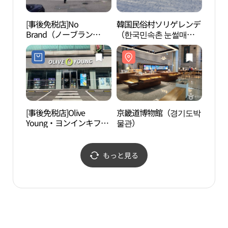
[事後免税店]No
韓国民俗村ソリゲレンデ
白南
Brand（ノーブラン
（한국민속촌 눈썰매
（백
ド）・ポラ（甫羅）店
장）
(노브랜드 보라점)
[事後免税店]Olive
京畿道博物館（경기도박
器興
Young・ヨンインキフン
물관）
（기
（龍仁器興）店(올리브
물놀
영 용인기흥점)
もっと見る