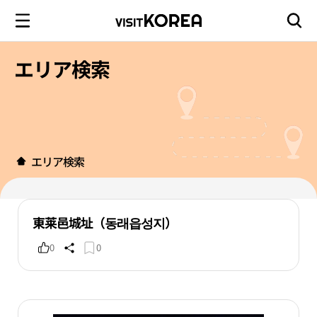
エリア検索
エリア検索
東莱邑城址（동래읍성지）
0
0