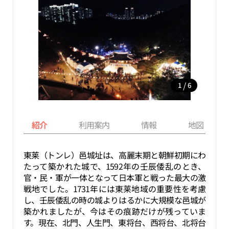
/
1
6
紹介
利用案内
情報
地図
東莱（トンレ）邑城址は、高麗末期と朝鮮初期にわ
たって築かれた城で、1592年の壬辰倭乱のとき、
官・民・軍が一体となって日本軍と戦った最大の激
戦地でした。1731年には東莱地域の重要性を考慮
し、壬辰倭乱の時の城よりはるかに大規模な邑城が
築かれましたが、今はその痕跡だけが残っていま
す。現在、北門、人生門、東将台、西将台、北将台