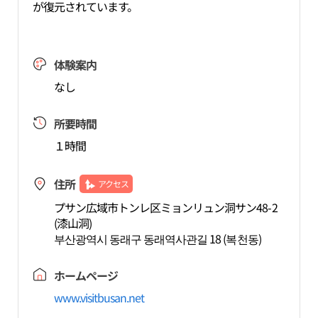
が復元されています。
体験案内
なし
所要時間
１時間
住所
アクセス
プサン広域市トンレ区ミョンリュン洞サン48-2
(漆山洞)
부산광역시 동래구 동래역사관길 18 (복천동)
ホームページ
www.visitbusan.net