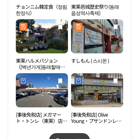
チョンニム韓定食（정림
東莱邑城歴史祭り(동래
慧苑
한정식）
읍성역사축제)
東莱ハルメパジョン
すしもん ( 스시몬 )
釜山
（[백년가게]동래할매파
（부
전）
관）
[事後免税店] メガマー
[事後免税店] Olive
F196
ト・トンレ（東莱）店
Young・プサンドンレ
(메가마트 동래점)
（釜山東莱）店(올리브
영 부산동래점)