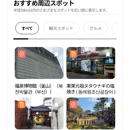
おすすめ周辺スポット
半径50km以内のさまざまなスポットを近い順に表示します。
すべて
観光スポット
グルメ
宿泊
福泉博物館（釜山）（복
東萊元祖ヌタウナギの塩
福泉
천박물관（부산））
焼き ( 동래원조산곰장어 )
천박