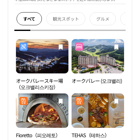
すべて
観光スポット
グルメ
宿泊
オークバレースキー場
オークバレー (오크밸리)
艮峴
（오크밸리스키장）
지）
Fioretto（피오레토）
TEHAS（테하스）
小金