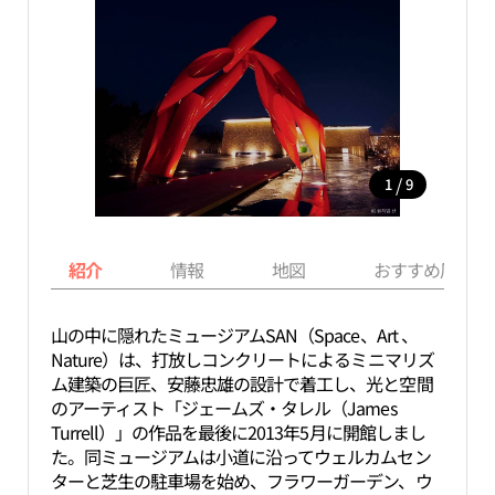
/
1
9
紹介
情報
地図
おすすめ周辺ス
山の中に隠れたミュージアムSAN（Space、Art 、
Nature）は、打放しコンクリートによるミニマリズ
ム建築の巨匠、安藤忠雄の設計で着工し、光と空間
のアーティスト「ジェームズ・タレル（James
Turrell）」の作品を最後に2013年5月に開館しまし
た。同ミュージアムは小道に沿ってウェルカムセン
ターと芝生の駐車場を始め、フラワーガーデン、ウ