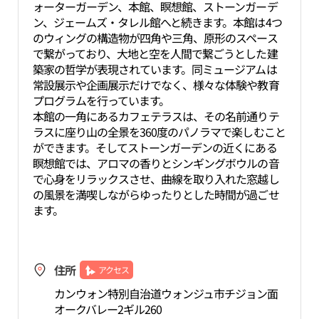
ォーターガーデン、本館、瞑想館、ストーンガーデ
ン、ジェームズ・タレル館へと続きます。本館は4つ
のウィングの構造物が四角や三角、原形のスペース
で繋がっており、大地と空を人間で繋ごうとした建
築家の哲学が表現されています。同ミュージアムは
常設展示や企画展示だけでなく、様々な体験や教育
プログラムを行っています。
本館の一角にあるカフェテラスは、その名前通りテ
ラスに座り山の全景を360度のパノラマで楽しむこと
ができます。そしてストーンガーデンの近くにある
瞑想館では、アロマの香りとシンギングボウルの音
で心身をリラックスさせ、曲線を取り入れた窓越し
の風景を満喫しながらゆったりとした時間が過ごせ
ます。
住所
アクセス
カンウォン特別自治道ウォンジュ市チジョン面
オークバレー2ギル260