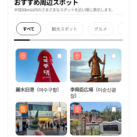
おすすめ周辺スポット
半径50km以内のさまざまなスポットを近い順に表示します。
すべて
観光スポット
グルメ
宿泊
麗水旧港（여수구항）
李舜臣広場（이순신광
麗水
장）