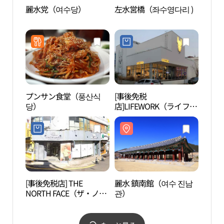
麗水党（여수당）
左水営橋（좌수영다리 )
左水営
プンサン食堂（풍산식
[事後免税
麗水
당）
店]LIFEWORK（ライフワ
（여
ーク）メガストア・ヨス
（麗水）店(라이프워크
메가스토어 여수점)
[事後免税店] THE
麗水 鎮南館（여수 진남
突山
NORTH FACE（ザ・ノー
관）
ス・フェイス）・ホワイ
トラベルヨス（麗水）店
(노스페이스화이트라벨