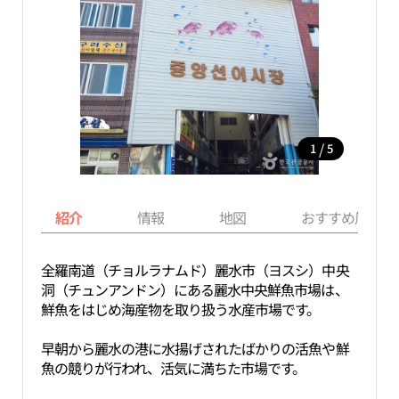
/
1
5
紹介
情報
地図
おすすめ周辺ス
全羅南道（チョルラナムド）麗水市（ヨスシ）中央
洞（チュンアンドン）にある麗水中央鮮魚市場は、
鮮魚をはじめ海産物を取り扱う水産市場です。
早朝から麗水の港に水揚げされたばかりの活魚や鮮
魚の競りが行われ、活気に満ちた市場です。