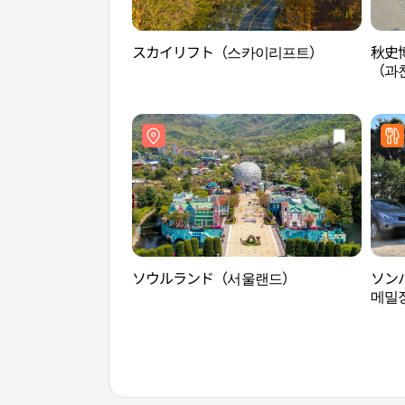
スカイリフト（스카이리프트）
秋史
（과
ソウルランド（서울랜드）
ソン
메밀