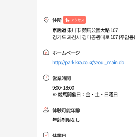
住所
アクセス
京畿道 果川市 競馬公園大路 107
경기도 과천시 경마공원대로 107 (주암동)
ホームページ
http://park.kra.co.kr/seoul_main.do
営業時間
9:00~18:00
※ 競馬開催日：金・土・日曜日
体験可能年齢
年齢制限なし
休業日