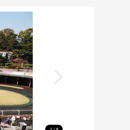
/
1
9