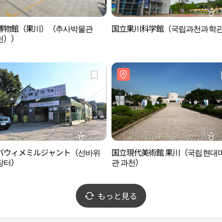
博物館（果川）（추사박물관
国立果川科学館（국립과천과학
천））
バウィメミルジャント（선바위
国立現代美術館 果川（국립현대
장터）
관 과천）
もっと見る