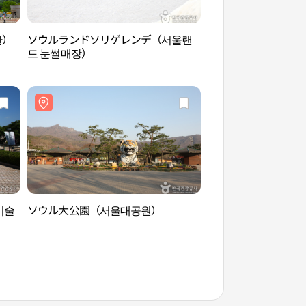
관）
ソウルランドソリゲレンデ（서울랜
秋史博物館（果川）
드 눈썰매장）
（과천））
미술
ソウル大公園（서울대공원）
ソウル大公園（서울