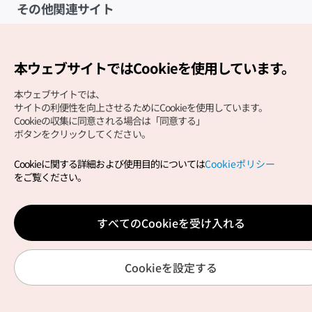
その他関連サイト
韓国観光公社
K-MICE
本ウェブサイトではCookieを使用しています。
本ウェブサイトでは、
サイトの利便性を向上させるためにCookieを使用しています。
Cookieの収集に同意される場合は「同意する」
ボタンをクリックしてください。
Cookieに関する詳細および使用目的については
Cookieポリシー
Copyright (c) Korea Tourism Organization All Rights
をご覧ください。
Reserved.
サイトエラー報告
公式メール
japanese@knto.or.kr
すべてのCookieを受け入れる
Cookieを設定する