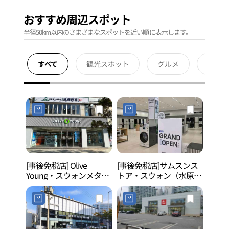
おすすめ周辺スポット
半径50km以内のさまざまなスポットを近い順に表示します。
すべて
観光スポット
グルメ
宿泊
[事後免税店] Olive
[事後免税店]サムスンス
粤華
Young・スウォンメタン
トア・スウォン（水原）
（水原梅灘）店(올리브
サムスン電機モバイル
영 수원매탄점)
(삼성스토어 수원삼성전
기모바일)