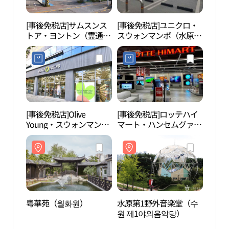
[事後免税店]サムスンス
[事後免税店]ユニクロ・
京畿
トア・ヨントン（霊通）
スウォンマンポ（水原網
기아
(삼성스토어 영통)
浦）店(유니클로 수원망
포점)
[事後免税店]Olive
[事後免税店]ロッテハイ
光教
Young・スウォンマンポ
マート・ハンセムグァン
（광
（水原網浦）十字路店
ギョ（光教）店(롯데하
망대
(올리브영 수원망포사거
이마트 한샘광교점)
리점)
粤華苑（월화원）
水原第1野外音楽堂（수
光敎
원 제1야외음악당）
공원