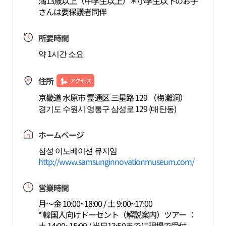
満13歳以上（中学生以上）＊小学生以下のお子
さんは要保護者同伴
所要時間
약 1시간 소요
住所
アクセス
京畿道 水原市 霊通区 三星路 129 （梅灘洞）
경기도 수원시 영통구 삼성로 129 (매탄동)
ホームページ
삼성 이노베이션 뮤지엄
http://www.samsunginnovationmuseum.com/
営業時間
月～金 10:00~18:00 / 土 9:00~17:00
* 韓国人向けドーセント（解説案内）ツアー ：
土 14:00~15:00 / 当日13:50までに現場で受付