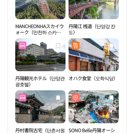
MANCHEONHAスカイウ
丹陽江 桟道（단양강 잔
丹陽江
ォーク（만천하 스카이
도）
도）
워크）
丹陽観光ホテル（단양관
オハク食堂（오학식당）
島潭
광호텔）
丹村書院古宅（단촌서원
SONO Belle丹陽オーシ
石門