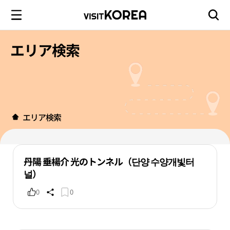
エリア検索
エリア検索
丹陽 垂楊介 光のトンネル（단양 수양개빛터
널）
0
0