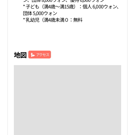
* 子ども（満4歳～満15歳）：個人 6,000ウォン、
団体 5,000ウォン
* 乳幼児（満4歳未満０：無料
地図
アクセス