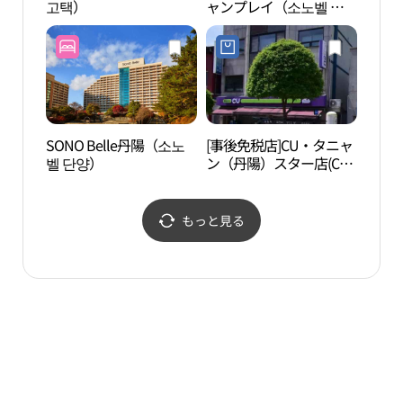
고택）
ャンプレイ（소노벨 단
양 오션플레이）
SONO Belle丹陽（소노
[事後免税店]CU・タニャ
仙岩
벨 단양）
ン（丹陽）スター店(CU
암계
단양스타점)
もっと見る