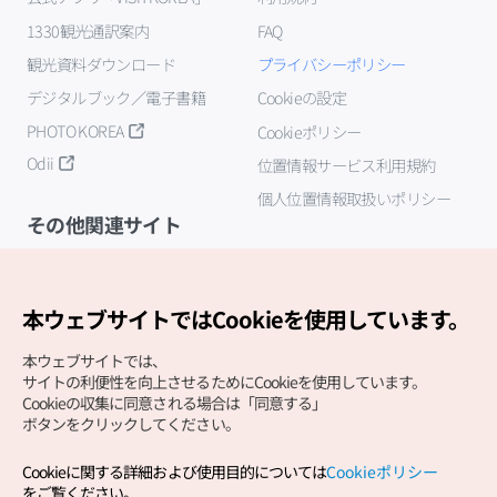
1330観光通訳案内
FAQ
観光資料ダウンロード
プライバシーポリシー
デジタルブック／電子書籍
Cookieの設定
PHOTO KOREA
Cookieポリシー
Odii
位置情報サービス利用規約
個人位置情報取扱いポリシー
その他関連サイト
韓国観光公社
K-MICE
本ウェブサイトではCookieを使用しています。
本ウェブサイトでは、
サイトの利便性を向上させるためにCookieを使用しています。
Cookieの収集に同意される場合は「同意する」
ボタンをクリックしてください。
Cookieに関する詳細および使用目的については
Cookieポリシー
Copyright (c) Korea Tourism Organization All Rights
をご覧ください。