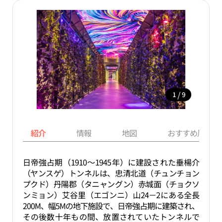
/
1
9
紹介
情報
地図
おすすめ周辺ス
日帝強占期（1910～1945年）に建設された垂楊介
（ヤンスゲ）トンネルは、忠清北道（チュンチョン
プクド）丹陽郡（タニャングン）赤城面（チョクソ
ンミョン）艾谷里（エゴンニ）山24－2にある全長
200M、幅5Mの地下施設で、日帝強占期に建築され、
その後数十年もの間、放置されていたトンネルで