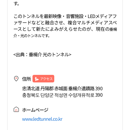
す。
このトンネルを最新映像・音響施設・LEDメディアフ
ァサードなどと融合させ、複合マルチメディアスペ
ースとして新たによみがえらせたのが、現在の
垂楊
介・光のトンネルです。
<出典：垂楊介 光のトンネル>
住所
アクセス
忠清北道 丹陽郡 赤城面 垂楊介遺蹟路 390
충청북도 단양군 적성면 수양개유적로 390
ホームページ
www.ledtunnel.co.kr