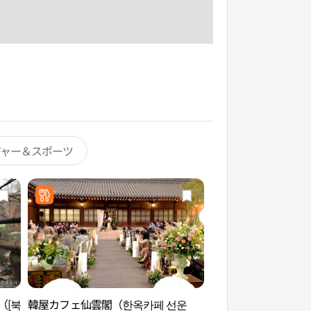
ジャー＆スポーツ
（[북
韓屋カフェ仙雲閣（한옥카페 선운
ソウル都心登山観光