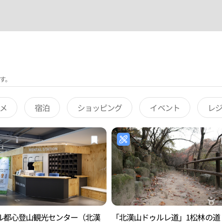
す。
メ
宿泊
ショッピング
イベント
レ
ル都心登山観光センター（北漢
「北漢山ドゥルレ道」1松林の道