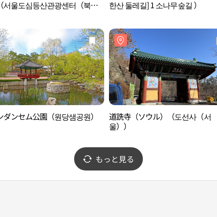
（서울도심등산관광센터（북한
한산 둘레길] 1 소나무숲길 ）
）
ンダンセム公園（원당샘공원）
道詵寺（ソウル）（도선사（서
울））
もっと見る