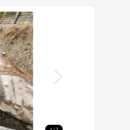
/
1
7