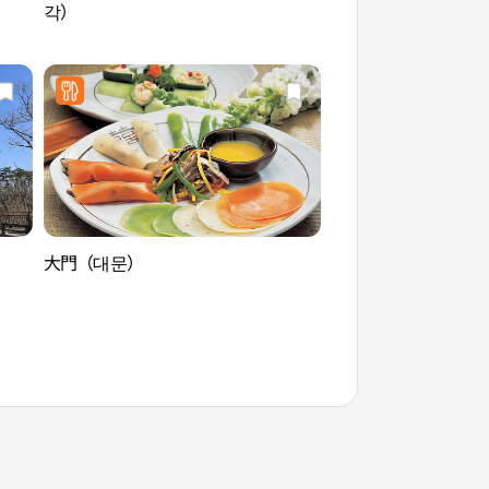
각）
山）（서울도심등산
산））
大門（대문）
澗松古家（간송옛집