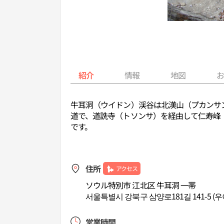
紹介
情報
地図
牛耳洞（ウイドン）渓谷は北漢山（プカンサ
道で、道詵寺（トソンサ）を経由して仁寿峰
です。
住所
アクセス
ソウル特別市 江北区 牛耳洞 一帯
서울특별시 강북구 삼양로181길 141-5 (우
営業時間