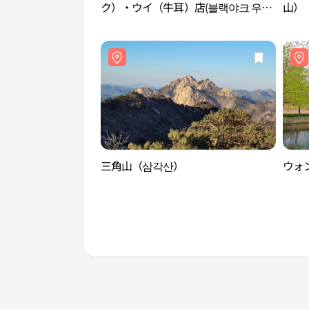
ク）・ウイ（牛耳）店(블랙야크 우이
山）
점)
산）
三角山（삼각산）
ウォ