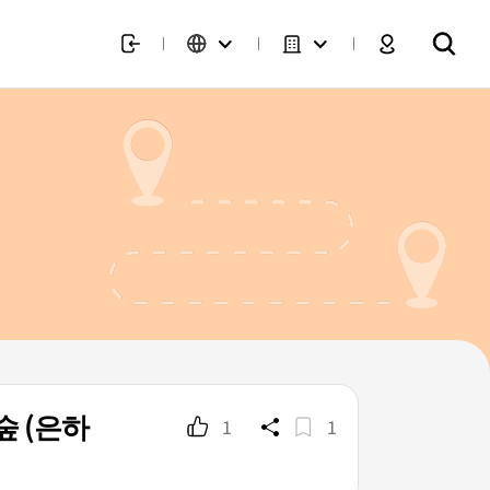
 (은하
1
1