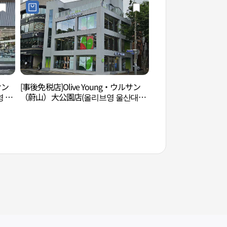
サン
[事後免税店]Olive Young・ウルサン
蔚山大公園（울산대
 울
（蔚山）大公園店(올리브영 울산대공
원점)