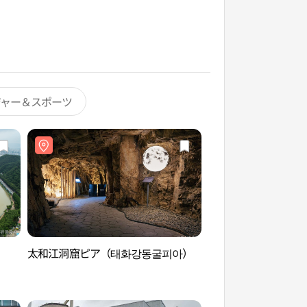
ジャー＆スポーツ
太和江洞窟ピア（태화강동굴피아）
蔚山十二景（울산 1