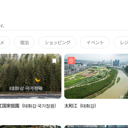
す。
メ
宿泊
ショッピング
イベント
レ
江国家庭園（태화강 국가정원）
太和江（태화강）