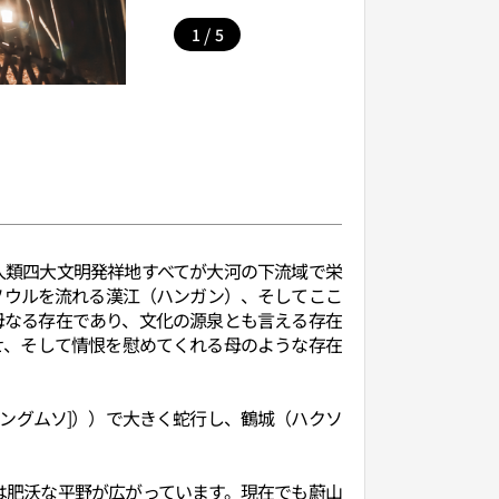
/
1
5
人類四大文明発祥地すべてが大河の下流域で栄
ソウルを流れる漢江（ハンガン）、そしてここ
母なる存在であり、文化の源泉とも言える存在
せ、そして情恨を慰めてくれる母のような存在
ングムソ]））で大きく蛇行し、鶴城（ハクソ
は肥沃な平野が広がっています。現在でも蔚山