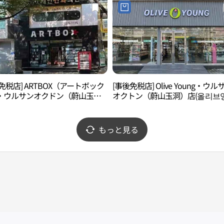
免税店] ARTBOX（アートボック
[事後免税店] Olive Young・ウル
・ウルサンオクドン（蔚山玉
オクトン（蔚山玉洞）店(올리브영
(아트박스 울산옥동점)
산옥동점)
もっと見る