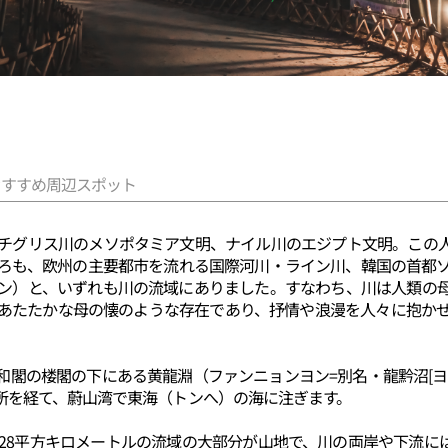
おすすめ周辺スポット
チグリス川のメソポタミア文明、ナイル川のエジプト文明。この
ろも、欧州の主要都市を流れる国際河川・ライン川、韓国の首都
ン）と、いずれも川の流域にありました。すなわち、川は人類の
あたたかな母の懐のような存在であり、抒情や浪漫を人々に抱か
和閣の楼閣の下にある黄龍淵（ファンニョンヨン=別名・龍黔沼[ヨ
所を経て、蔚山湾で東海（トンへ）の海に注ぎます。
そ28平方キロメートルの流域の大部分が山地で、川の両岸や下流に