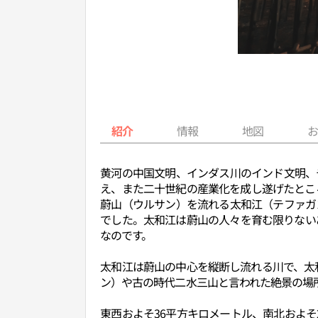
紹介
情報
地図
黄河の中国文明、インダス川のインド文明、
え、また二十世紀の産業化を成し遂げたとこ
蔚山（ウルサン）を流れる太和江（テファガ
でした。太和江は蔚山の人々を育む限りない
なのです。
太和江は蔚山の中心を縦断し流れる川で、太
ン）や古の時代二水三山と言われた絶景の場
東西およそ36平方キロメートル、南北およ