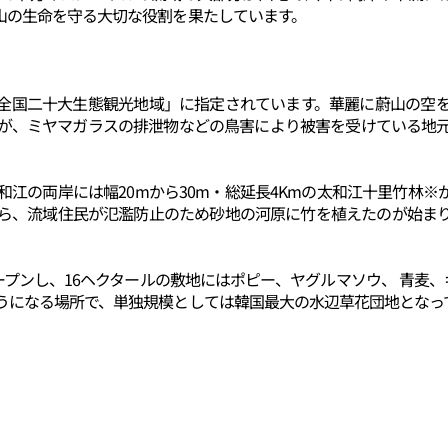
山の生命を守る大切な役割を果たしています。
全国二十大生態観光地域」に指定されています。華麗に蔚山の空
が、ミヤマガラスの排泄物などの鳥害により被害を受けている地
江の両岸には幅20mから30m・総延長4Kmの太和江十里竹林
ら、流域住民が氾濫防止のため砂地の河原に竹を植えたのが始ま
ープンし、16ヘクタールの敷地にはポピー、ヤグルマソウ、 青麦、
うになる場所で、単独規模としては韓国最大の水辺草花団地となっ