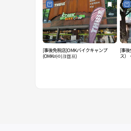
[事後免税店]OMKバイクキャンプ
[事後
(OMK바이크캠프)
ス）
洞）店