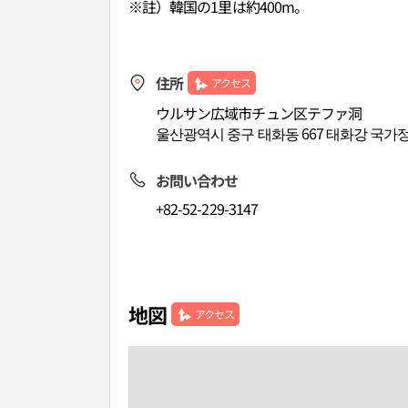
※註）韓国の1里は約400m。
住所
アクセス
ウルサン広域市チュン区テファ洞
울산광역시 중구 태화동 667 태화강 국가
お問い合わせ
+82-52-229-3147
地図
アクセス