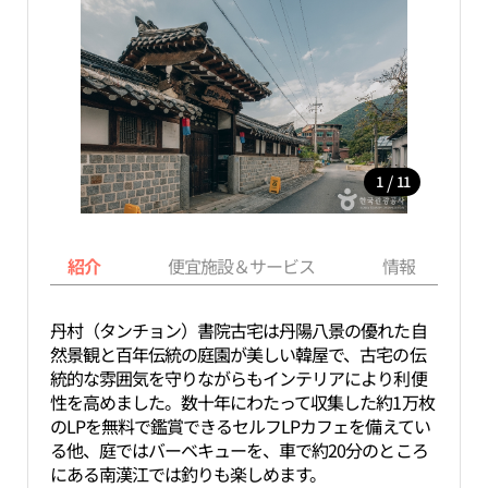
/
1
11
紹介
便宜施設＆サービス
情報
丹村（タンチョン）書院古宅は丹陽八景の優れた自
然景観と百年伝統の庭園が美しい韓屋で、古宅の伝
統的な雰囲気を守りながらもインテリアにより利便
性を高めました。数十年にわたって収集した約1万枚
のLPを無料で鑑賞できるセルフLPカフェを備えてい
る他、庭ではバーベキューを、車で約20分のところ
にある南漢江では釣りも楽しめます。