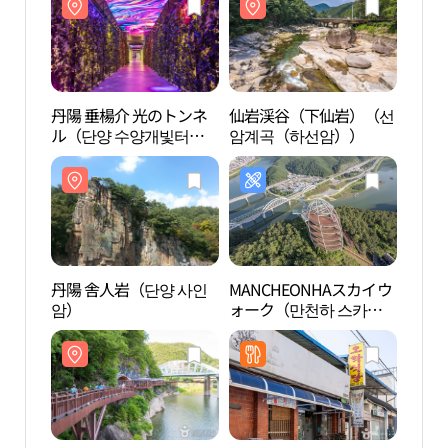
丹陽 垂楊介 光のトンネ
仙岩渓谷（下仙岩）（선
丹陽 
ル（단양 수양개빛터
암계곡（하선암））
ル（
널）
널）
丹陽 舎人岩（단양 사인
MANCHEONHAスカイウ
丹陽 
암）
ォーク（만천하 스카이
암）
워크）