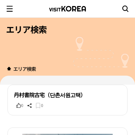
エリア検索
エリア検索
丹村書院古宅（단촌서원고택）
0
0