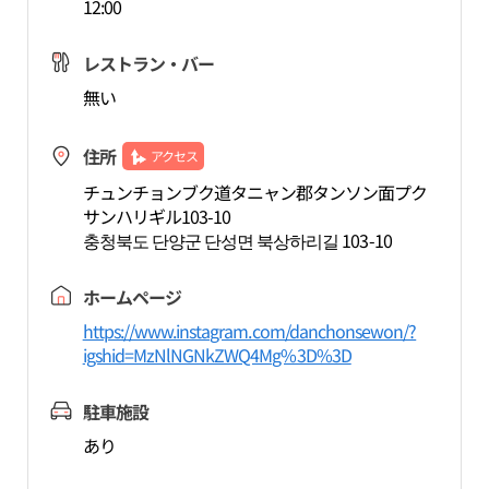
12:00
レストラン・バー
無い
住所
アクセス
チュンチョンブク道タニャン郡タンソン面プク
サンハリギル103-10
충청북도 단양군 단성면 북상하리길 103-10
ホームページ
https://www.instagram.com/danchonsewon/?
igshid=MzNlNGNkZWQ4Mg%3D%3D
駐車施設
あり