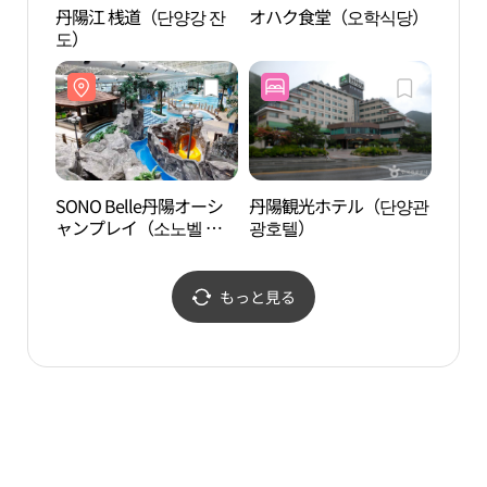
丹陽江 桟道（단양강 잔
オハク食堂（오학식당）
SON
도）
ャン
양 오
SONO Belle丹陽オーシ
丹陽観光ホテル（단양관
島潭
ャンプレイ（소노벨 단
광호텔）
양 오션플레이）
もっと見る