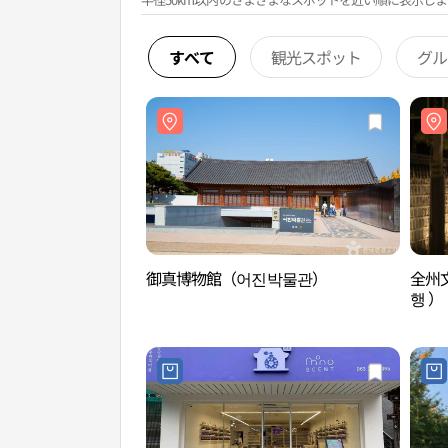
すべて
観光スポット
グル
御真博物館（어진박물관）
全州
행 ）