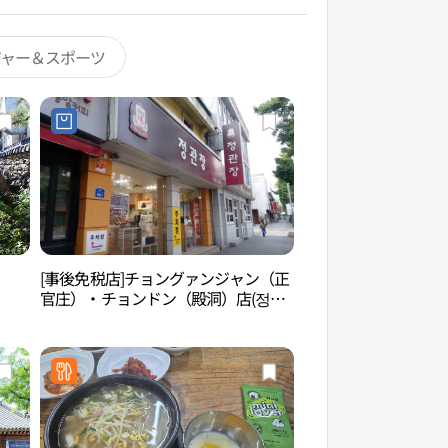
ジャー＆スポーツ
[事後免税店]チョングァンジャン（正
御真博物館（어진박
官庄）・チョンドン（殿洞）店(정관
장 전동점)