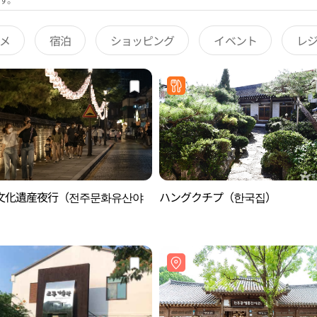
メ
宿泊
ショッピング
イベント
レ
文化遺産夜行（전주문화유산야
ハングクチプ（한국집）