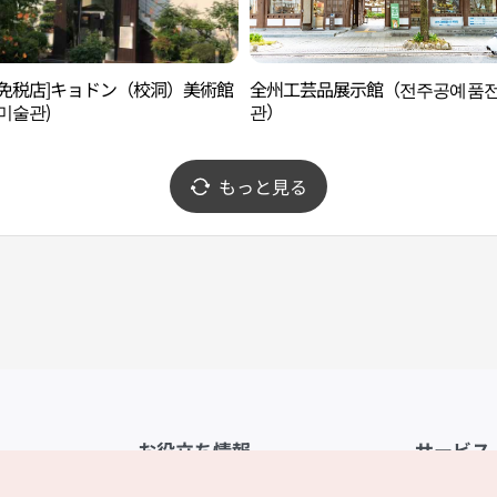
後免税店]キョドン（校洞）美術館
全州工芸品展示館（전주공예품
미술관)
관）
もっと見る
お役立ち情報
サービス