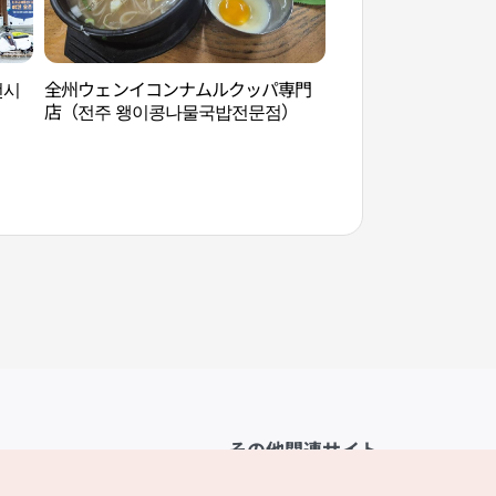
전시
全州ウェンイコンナムルクッパ専門
全州殿洞聖堂（전주
店（전주 왱이콩나물국밥전문점）
その他関連サイト
韓国観光公社