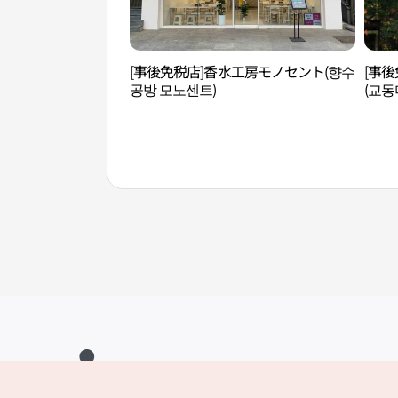
[事後免税店]香水工房モノセント(향수
[事
공방 모노센트)
(교동