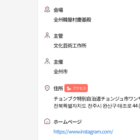
会場
全州韓屋村慶基殿
主管
文化芸術工作所
主催
全州市
住所
アクセス
チョンブク特別自治道チョンジュ市ワンサ
전북특별자치도 전주시 완산구 태조로 44 
ホームページ
https://www.instagram.com/