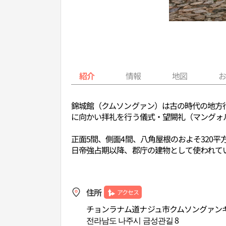
紹介
情報
地図
錦城館（クムソングァン）は古の時代の地方
に向かい拝礼を行う儀式・望闕礼（マングォ
正面5間、側面4間、八角屋根のおよそ320
日帝強占期以降、郡庁の建物として使われてい
住所
アクセス
チョンラナム道ナジュ市クムソングァン
전라남도 나주시 금성관길 8