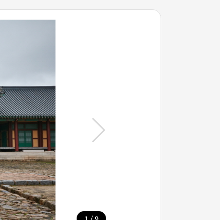
/
1
9