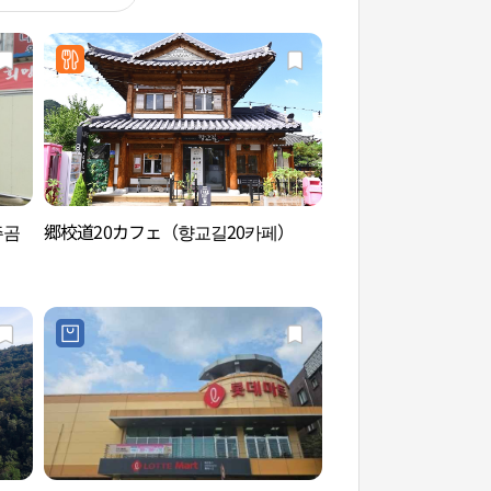
주곰
郷校道20カフェ（향교길20카페）
羅州牧使内衙（나주