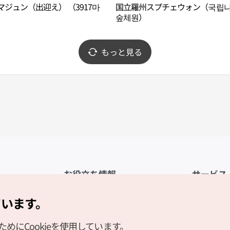
7マジュン（出迎え） （3917마
国立羅州スプチェウォン（국립
숲체원）
もっと見る
お役立ち情報
サービス
公式アプリ「VISITKOREA」
利用規約
ています。
1330観光通訳案内
FAQ
にCookieを使用しています。
観光資料ダウンロード
プライバシ