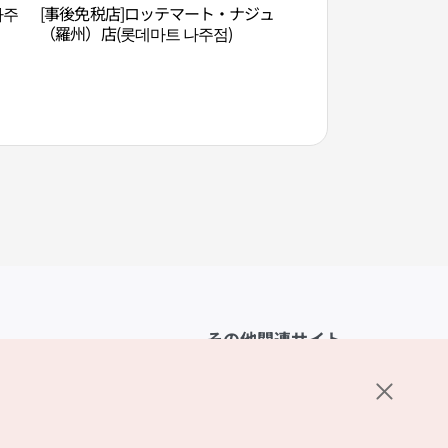
나주
[事後免税店]ロッテマート・ナジュ
韓国天然染色博物館
（羅州）店(롯데마트 나주점)
박물관）
その他関連サイト
韓国観光公社
K-MICE
ーポリシー