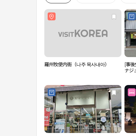
羅州牧使内衙（나주 목사내아）
[事後
ナジ
나주점