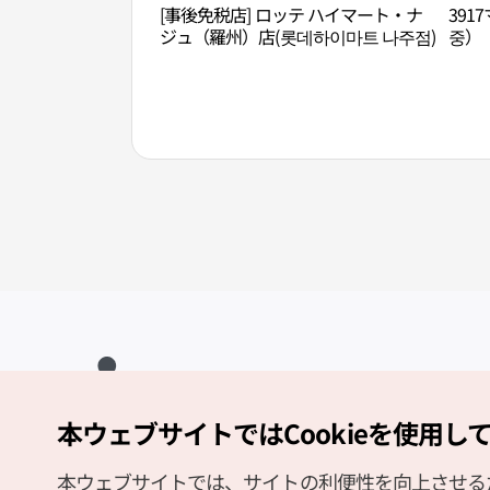
[事後免税店] ロッテ ハイマート・ナ
391
ジュ（羅州）店(롯데하이마트 나주점)
중）
本ウェブサイトではCookieを使用し
Copyright (c) Korea Tourism Organization All Rights Reserved.
サイトエラー報告
公式メール
japanese@knto.or.kr
本ウェブサイトでは、サイトの利便性を向上させるため