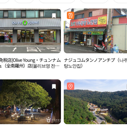
免税店]Olive Young・チュンナム
ナジュコムタンノアンチプ（나
ュ（全南羅州）店(올리브영 전남
탕노안집）
)