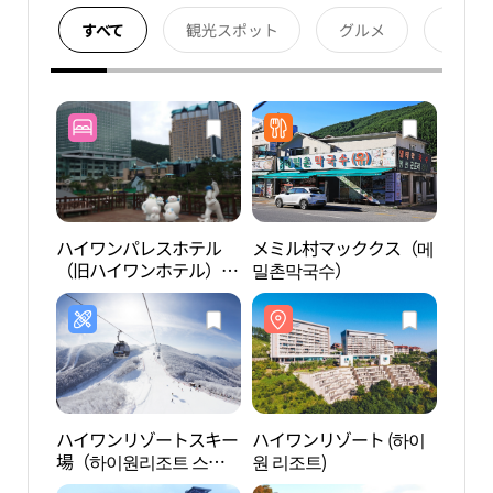
すべて
観光スポット
グルメ
宿泊
ハイワンパレスホテル
メミル村マッククス（메
ハイワ
（旧ハイワンホテル）
밀촌막국수）
원 리
（하이원 팰리스호텔
（구 하이원호텔））
ハイワンリゾートスキー
ハイワンリゾート (하이
太白
場（하이원리조트 스키
원 리조트)
국립
장）