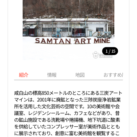
/
1
15
紹介
情報
地図
おすすめ周辺ス
咸白山の標高850メートルのところにある三炭アート
マインは、2001年に廃鉱となった三陟炭座浄岩鉱業
所を活用した文化芸術の空間です。10の美術館や会
議室、レジデンシールーム、カフェなどがあり、昔
の鉱山施設である洗靴場や捲揚機、地下坑道に酸素
を供給していたコンプレッサー室が美術作品ととも
に展示されており、創意に富む美術館を観覧するこ