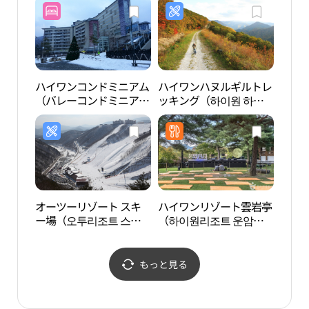
ハイワンコンドミニアム
ハイワンハヌルギルトレ
黄池
（バレーコンドミニアム
ッキング（하이원 하늘
／マウンテンコンドミニ
길 트레킹）
アム／ヒルコンドミニア
ム） （하이원콘도（밸
리콘도／마운틴콘도／힐
콘도））
オーツーリゾート スキ
ハイワンリゾート雲岩亭
太白
ー場（오투리조트 스키
（하이원리조트 운암
백 상
장）
정）
もっと見る