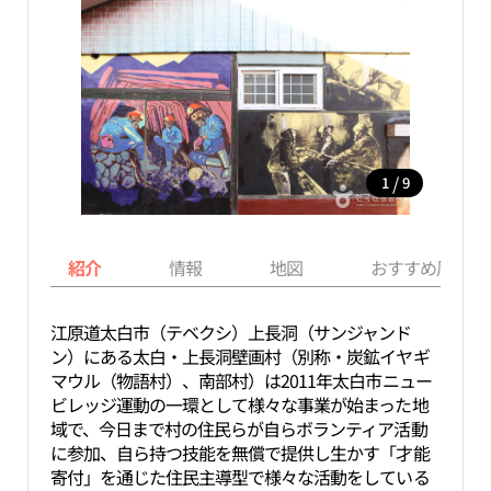
/
1
9
紹介
情報
地図
おすすめ周辺ス
江原道太白市（テベクシ）上長洞（サンジャンド
ン）にある太白・上長洞壁画村（別称・炭鉱イヤギ
マウル（物語村）、南部村）は2011年太白市ニュー
ビレッジ運動の一環として様々な事業が始まった地
域で、今日まで村の住民らが自らボランティア活動
に参加、自ら持つ技能を無償で提供し生かす「才能
寄付」を通じた住民主導型で様々な活動をしている