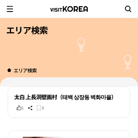
エリア検索
エリア検索
太白 上長洞壁画村（태백 상장동 벽화마을）
1
0