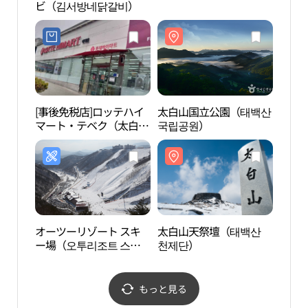
ビ（김서방네닭갈비）
천제
[事後免税店]ロッテハイ
太白山国立公園（태백산
太白
マート・テベク（太白）
국립공원）
植物
店(롯데하이마트 태백점)
마을
원）
オーツーリゾート スキ
太白山天祭壇（태백산
三炭
ー場（오투리조트 스키
천제단）
아트
장）
もっと見る