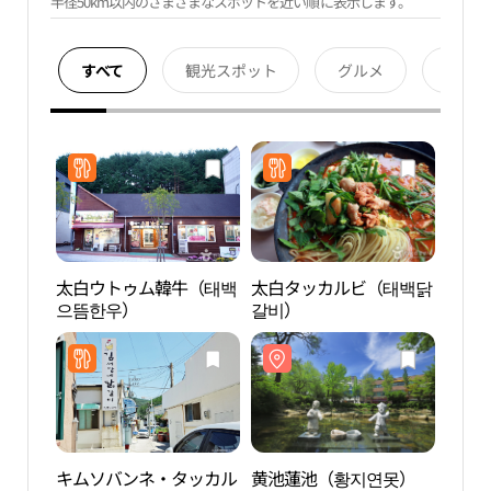
半径50km以内のさまざまなスポットを近い順に表示します。
すべて
観光スポット
グルメ
宿泊
太白ウトゥム韓牛（태백
太白タッカルビ（태백닭
黄池
으뜸한우）
갈비）
キムソバンネ・タッカル
黄池蓮池（황지연못）
太白