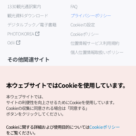
1330観光通訳案内
FAQ
観光資料ダウンロード
プライバシーポリシー
デジタルブック／電子書籍
Cookieの設定
PHOTO KOREA
Cookieポリシー
Odii
位置情報サービス利用規約
個人位置情報取扱いポリシー
その他関連サイト
韓国観光公社
K-MICE
本ウェブサイトではCookieを使用しています。
本ウェブサイトでは、
サイトの利便性を向上させるためにCookieを使用しています。
Cookieの収集に同意される場合は「同意する」
ボタンをクリックしてください。
Cookieに関する詳細および使用目的については
Cookieポリシー
Copyright (c) Korea Tourism Organization All Rights
をご覧ください。