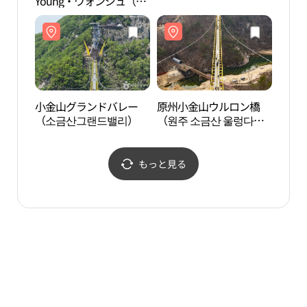
Young・ウォンジュ（原
（원
州）企業都市店(올리브
영 원주기업도시점)
小金山グランドバレー
原州小金山ウルロン橋
雉岳
（소금산그랜드밸리）
（원주 소금산 울렁다
관）
리）
もっと見る