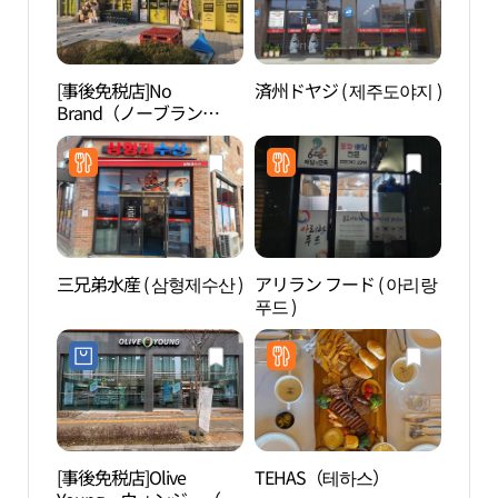
[事後免税店]No
済州ドヤジ ( 제주도야지 )
小金
Brand（ノーブラン
（소
ド）・ウォンジュジジョ
ン（原州地正）店(노브
랜드 원주지정점)
三兄弟水産 ( 삼형제수산 )
アリラン フード ( 아리랑
艮峴
푸드 )
지）
[事後免税店]Olive
TEHAS（테하스）
原州