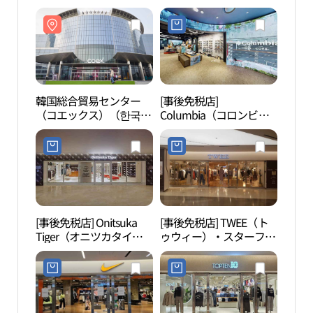
韓国総合貿易センター
[事後免税店]
韓国
（コエックス）（한국종
Columbia（コロンビ
（コ
합무역센터（코엑스））
ア）・スターフィールド
합무
COEXモール店(컬럼비아
스타필드 코엑스몰점)
[事後免税店] Onitsuka
[事後免税店] TWEE（ト
セブ
Tiger（オニツカタイガ
ゥウィー）・スターフィ
南CO
ー）・スターフィールド
ールドCOEXモール店(트
지노
COEXモール店(오니츠카
위 스타필드 코엑스몰점)
타이거 스타필드 코엑스
몰점)