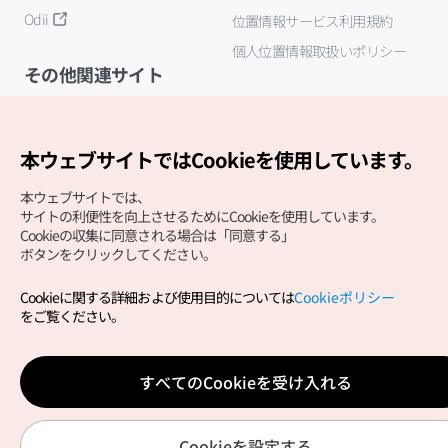
Odii
位置情報サービス利用規約
個人位置情報取扱いポリシー
その他関連サイト
韓国観光公社
K-MICE
本ウェブサイトではCookieを使用しています。
本ウェブサイトでは、
サイトの利便性を向上させるためにCookieを使用しています。
Cookieの収集に同意される場合は「同意する」
ボタンをクリックしてください。
Cookieに関する詳細および使用目的については
Cookieポリシー
Copyright (c) Korea Tourism Organization All Rights
をご覧ください。
Reserved.
サイトエラー報告
公式メール
japanese@knto.or.kr
すべてのCookieを受け入れる
Cookieを設定する