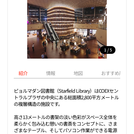
/
1
5
紹介
情報
地図
おすすめ周辺ス
ピョルマダン図書館（Starfield Library）はCOEXセン
トラルプラザの中央にある総面積2,800平方メートル
の複層構造の施設です。
高さ13メートルの書架の淡い色彩がスペース全体を
柔らかく包み込む憩いの書斎をコンセプトに、さま
ざまなテーブル、そしてパソコン作業ができる電源