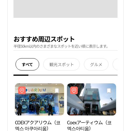
おすすめ周辺スポット
半径50km以内のさまざまなスポットを近い順に表示します。
すべて
観光スポット
グルメ
宿泊
COEXアクアリウム（코
Coexアーティウム（코
COE
엑스 아쿠아리움）
엑스아티움）
엑스