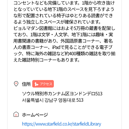
コンセントなども完備しています。1階から吹き抜け
となっていている地下1階のスペースを見下ろすよう
な形で配置されている椅子はゆとりある読書ができ
るよう独立したスペースが確保されています。
ピョルマダン図書館にはおよそ5万冊の蔵書を配架し
ており、1階は文学・人文学、地下1階には趣味・実
用書関連の書籍があり、外国語原書コーナー、著名
人の書斎コーナー、iPadで見ることができる電子ブ
ック、特に海外の雑誌など約400種類の雑誌を取り揃
えた雑誌特別コーナーもあります。
住所
アクセス
ソウル特別市カンナム区ヨンドンデロ513
서울특별시 강남구 영동대로 513
ホームページ
https://www.starfield.co.kr/starfieldLibrary