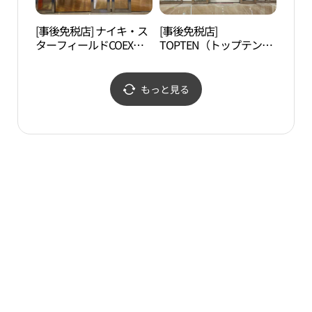
[事後免税店] ナイキ・ス
[事後免税店]
チョ
ターフィールドCOEXモ
TOPTEN（トップテン）
ギャ
ール店(나이키 스타필드
キッズ・スターフィール
지그림
코엑스몰점)
ドCOEXモール店(탑텐키
즈 스타필드 코엑스몰점)
もっと見る