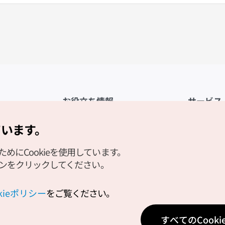
お役立ち情報
サービス
公式アプリ「VISITKOREA」
利用規約
ています。
1330観光通訳案内
FAQ
にCookieを使用しています。
観光資料ダウンロード
プライバシ
タンをクリックしてください。
デジタルブック／電子書籍
Cookieの
PHOTO KOREA
Cookieポ
okieポリシー
をご覧ください。
Odii
位置情報サ
すべてのCook
個人位置情