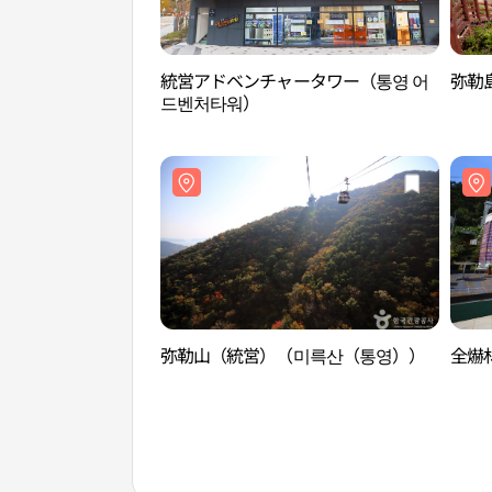
統営アドベンチャータワー（통영 어
弥勒
드벤처타워）
弥勒山（統営）（미륵산（통영））
全爀