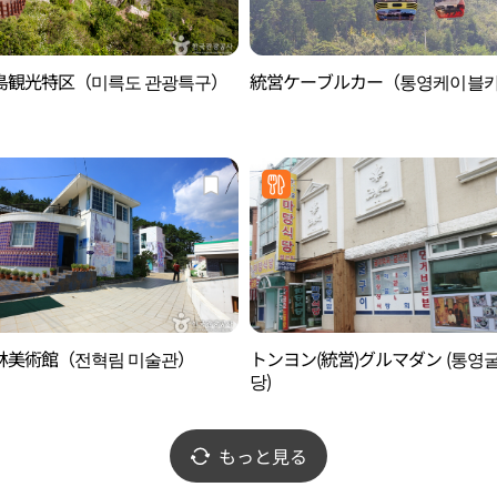
島観光特区（미륵도 관광특구）
統営ケーブルカー（통영케이블
林美術館（전혁림 미술관）
トンヨン(統営)グルマダン (통영
당)
もっと見る