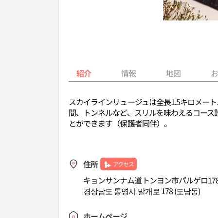
紹介
情報
地図
スカイラインリュージュは全長1.5キロメー
間、トンネルなど、スリルを味わえるコース
とができます（保護者同伴）。
住所
アクセス
キョンサンナム道トンヨン市パルゲロ17
경상남도 통영시 발개로 178 (도남동)
ホームページ