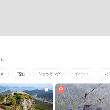
す。
メ
宿泊
ショッピング
イベント
レ