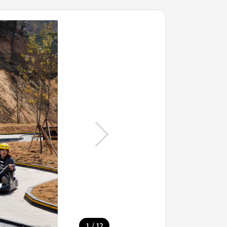
/
1
12