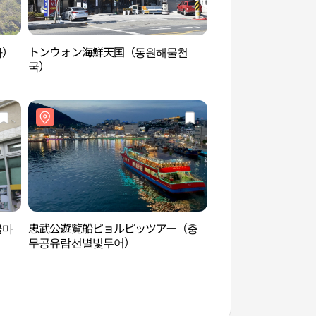
카）
トンウォン海鮮天国（동원해물천
統営アドベンチャー
국）
드벤처타워）
굴마
忠武公遊覧船ピョルピッツアー（충
全爀林美術館（전혁
무공유람선별빛투어）