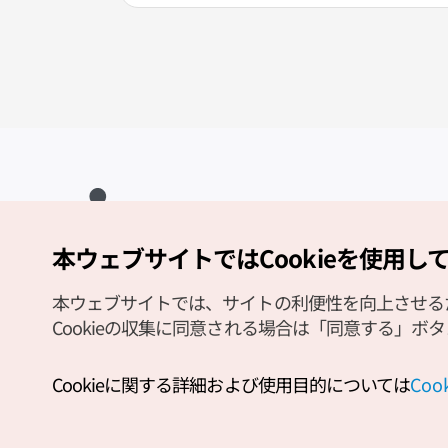
本ウェブサイトではCookieを使用し
Copyright (c) Korea Tourism Organization All Rights Reserved.
サイトエラー報告
公式メール
japanese@knto.or.kr
本ウェブサイトでは、サイトの利便性を向上させるため
Cookieの収集に同意される場合は「同意する」ボ
Cookieに関する詳細および使用目的については
Co