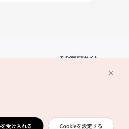
その他関連サイト
韓国観光公社
K-MICE
ーポリシー
設定
リシー
ービス利用規約
ieを受け入れる
Cookieを設定する
報取扱いポリシー