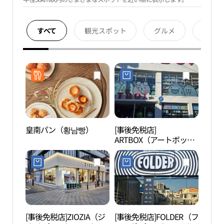
すべて
観光スポット
グルメ
宿泊
皇南パン（황남빵）
[事後免税店]
慶州
ARTBOX（アートボック
대릉원
ス）・キョンジュ（慶
州）店(아트박스 경주점)
[事後免税店]ZIOZIA（ジ
[事後免税店]FOLDER（フ
鳳凰