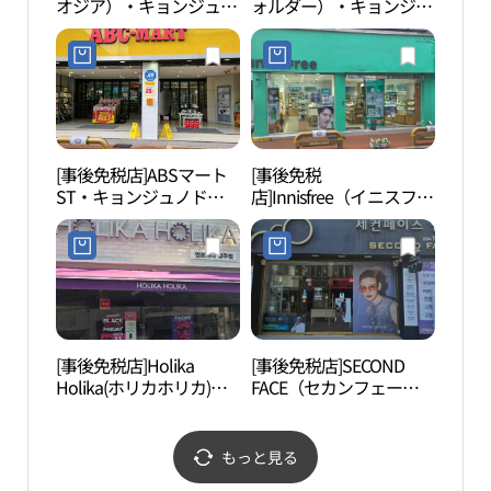
オジア）・キョンジュ
ォルダー）・キョンジュ
(경주
（慶州）店(지오지아 경
（慶州）店(폴더 경주점)
주점)
[事後免税店]ABSマート
[事後免税
金冠
ST・キョンジュノドン
店]Innisfree（イニスフリ
（慶州路東）店(ABC마트
ー）・キョンジュ（慶
ST 경주노동점)
州）店(이니스프리 경주
점)
[事後免税店]Holika
[事後免税店]SECOND
慶州
Holika(ホリカホリカ)・
FACE（セカンフェー
（경
キョンジュ（慶州）店
ス）・キョンジュジュン
(홀리카홀리카 경주점)
アン（慶州中央）店(세
컨페이스 경주중앙점)
もっと見る