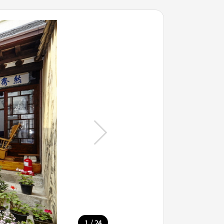
/
1
24