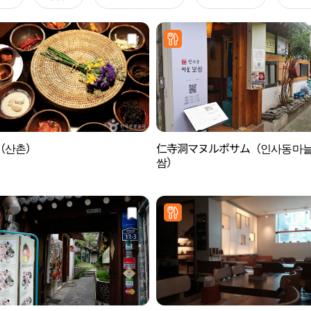
（산촌）
仁寺洞マヌルポサム（인사동마
쌈）