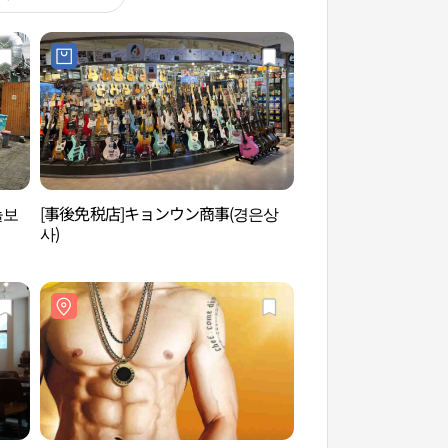
늘보
[事後免税店]キョンウン商事(경은상
仁寺洞文化の通り（
사)
리）