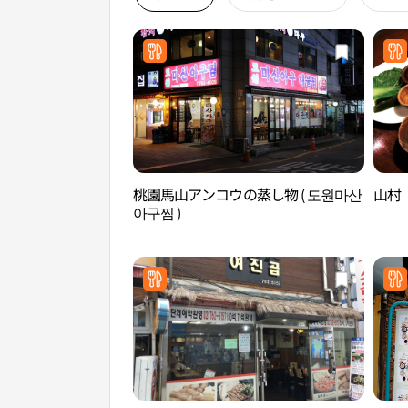
桃園馬山アンコウの蒸し物 ( 도원마산
山村
아구찜 )