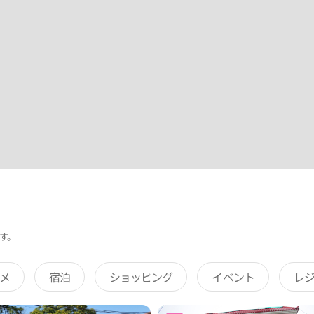
す。
メ
宿泊
ショッピング
イベント
レ