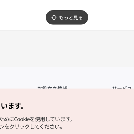
もっと見る
お役立ち情報
サービス
公式アプリ「VISITKOREA」
利用規約
ています。
1330観光通訳案内
FAQ
にCookieを使用しています。
観光資料ダウンロード
プライバシ
タンをクリックしてください。
デジタルブック／電子書籍
Cookieの