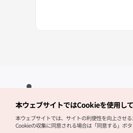
本ウェブサイトではCookieを使用し
Copyright (c) Korea Tourism Organization All Rights Reserved.
サイトエラー報告
公式メール
japanese@knto.or.kr
本ウェブサイトでは、サイトの利便性を向上させるため
Cookieの収集に同意される場合は「同意する」ボ