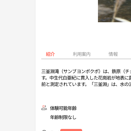
紹介
利用案内
情報
三釜淵滝（サンブヨンポクポ）は、鉄原（チ
す。中生代白亜紀に貫入した花崗岩が地表に露
前と測定されています。「三釜淵」は、水の
体験可能年齢
年齢制限なし