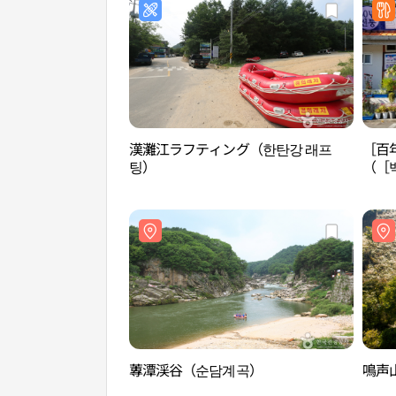
漢灘江ラフティング（한탄강 래프
［百
팅）
（［
蓴潭渓谷（순담계곡）
鳴声