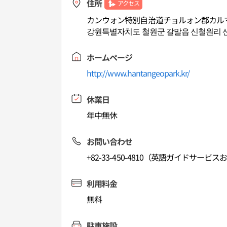
住所
アクセス
カンウォン特別自治道チョルォン郡カル
강원특별자치도 철원군 갈말읍 신철원리 산 
ホームページ
http://www.hantangeopark.kr/
休業日
年中無休
お問い合わせ
+82-33-450-4810（英語ガイドサービスお問
利用料金
無料
駐車施設