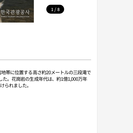
/
1
8
地帯に位置する高さ約20メートルの三段滝で
。花崗岩の生成年代は、約1億1,000万年
づけられました。