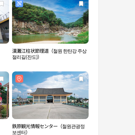
漢灘江柱状節理道（철원 한탄강 주상
蓴潭渓谷（순담계곡
절리길(잔도)）
鉄原観光情報センター（철원관광정
漢灘江（国家地質公
보센터）
（한탄강（국가지질