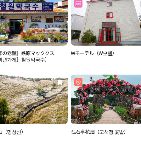
年の老舗］鉄原マッククス
Wモーテル（W모텔）
백년가게］철원막국수）
山（명성산）
孤石亭花畑（고석정 꽃밭）