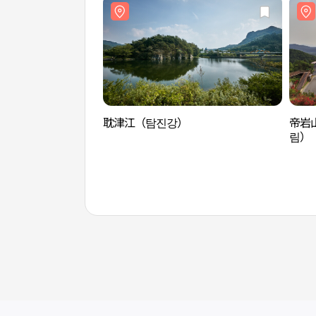
耽津江（탐진강）
帝岩
림）