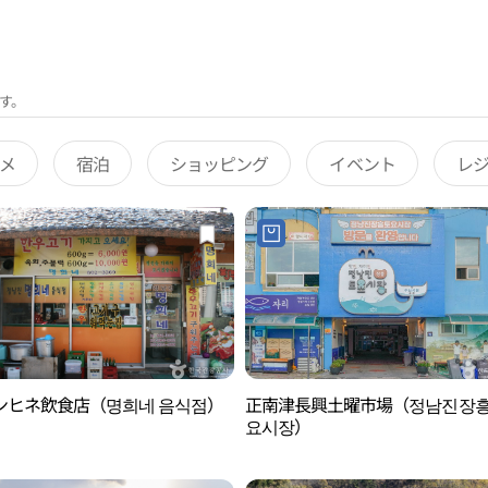
す。
メ
宿泊
ショッピング
イベント
レ
ンヒネ飲食店（명희네 음식점）
正南津長興土曜市場（정남진장
요시장）