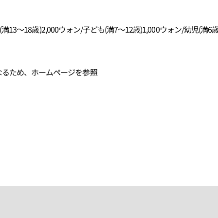
年(満13～18歳)2,000ウォン/子ども(満7～12歳)1,000ウォン/幼児
異なるため、ホームページを参照