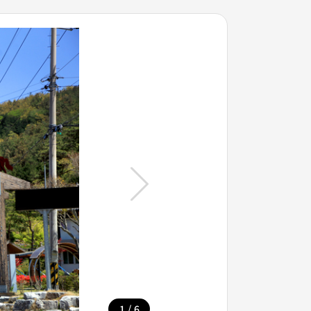
/
1
6