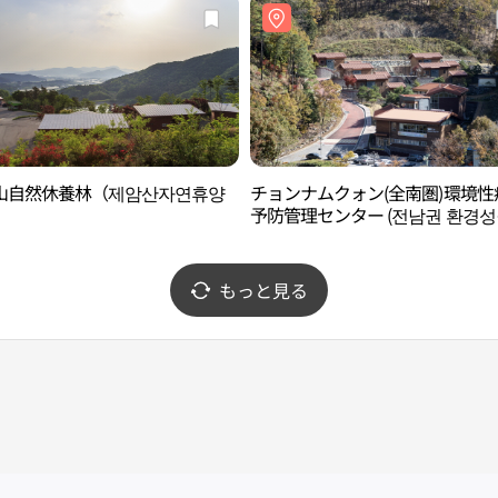
山自然休養林（제암산자연휴양
チョンナムクォン(全南圏)環境性
予防管理センター (전남권 환경
예방관리센터)
もっと見る