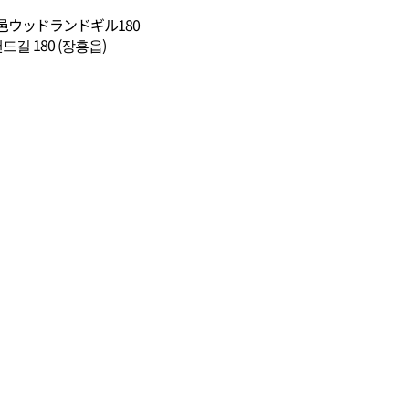
ウッドランドギル180
 180 (장흥읍)