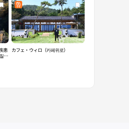
疾患
カフェ・ウィロ（카페위로）
天冠寺（長興）（천
성질환