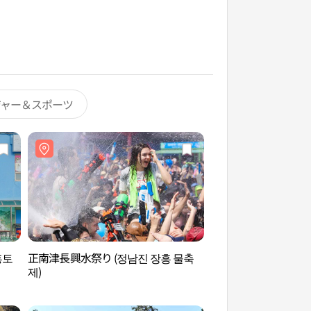
ジャー＆スポーツ
흥토
正南津長興水祭り (정남진 장흥 물축
チョンラナム道心の
제)
ー（전라남도 마음