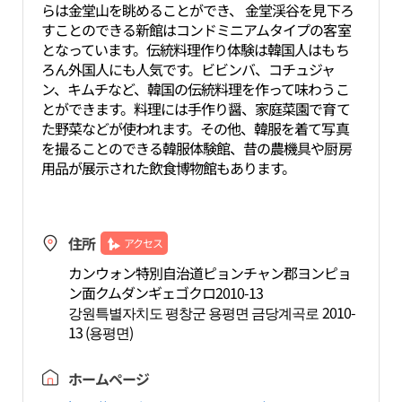
らは金堂山を眺めることができ、 金堂渓谷を見下ろ
すことのできる新館はコンドミニアムタイプの客室
となっています。伝統料理作り体験は韓国人はもち
ろん外国人にも人気です。ビビンバ、コチュジャ
ン、キムチなど、韓国の伝統料理を作って味わうこ
とができます。料理には手作り醤、家庭菜園で育て
た野菜などが使われます。その他、韓服を着て写真
を撮ることのできる韓服体験館、昔の農機具や厨房
用品が展示された飲食博物館もあります。
住所
アクセス
カンウォン特別自治道ピョンチャン郡ヨンピョ
ン面クムダンギェゴクロ2010-13
강원특별자치도 평창군 용평면 금당계곡로 2010-
13 (용평면)
ホームページ