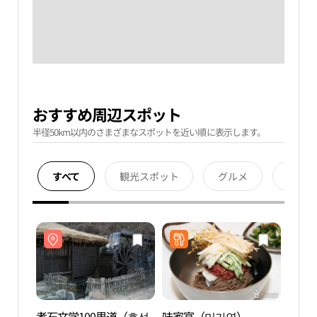
おすすめ周辺スポット
半径50km以内のさまざまなスポットを近い順に表示します。
すべて
観光スポット
グルメ
宿泊
孝石文学100里道（효석
味家宴（미가연）
孝石文