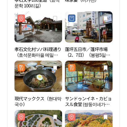
문학 100리길）
문학 
孝石文化村ソバ料理通り
蓬坪五日市／蓬坪市場
李孝
（효석문화마을 메밀음
（2、7日）（봉평5일장 /
화마
식거리）
봉평시장（2, 7 일）
現代マッククス（현대막
サンドゥンイネ・カビョ
李孝
국수）
スル食堂 (쌍둥이네가벼
가）
슬식당)