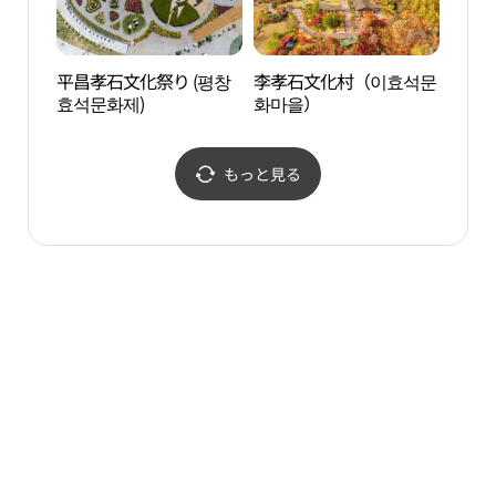
平昌孝石文化祭り (평창
李孝石文化村（이효석문
興亭
효석문화제)
화마을）
もっと見る