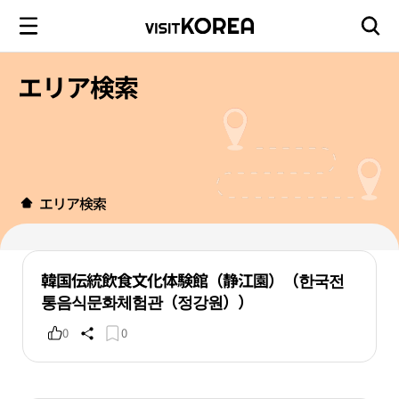
エリア検索
エリア検索
韓国伝統飲食文化体験館（静江園）（한국전
통음식문화체험관（정강원））
0
0