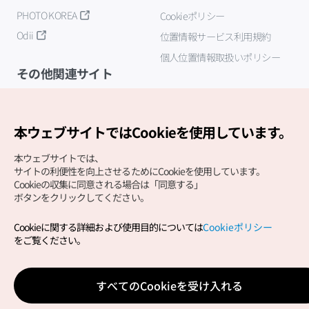
PHOTO KOREA
Cookieポリシー
Odii
位置情報サービス利用規約
個人位置情報取扱いポリシー
その他関連サイト
韓国観光公社
K-MICE
本ウェブサイトではCookieを使用しています。
本ウェブサイトでは、
サイトの利便性を向上させるためにCookieを使用しています。
Cookieの収集に同意される場合は「同意する」
ボタンをクリックしてください。
Cookieに関する詳細および使用目的については
Cookieポリシー
Copyright (c) Korea Tourism Organization All Rights
をご覧ください。
Reserved.
サイトエラー報告
公式メール
japanese@knto.or.kr
すべてのCookieを受け入れる