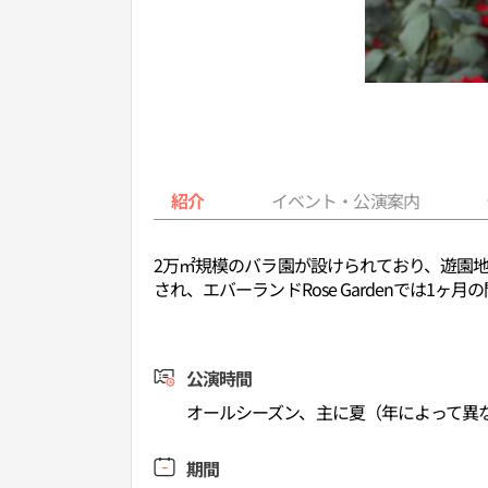
紹介
イベント・公演案内
2万㎡規模のバラ園が設けられており、遊園地
され、エバーランドRose Gardenでは1ヶ
公演時間
オールシーズン、主に夏（年によって異
期間