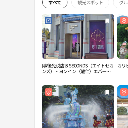
すべて
観光スポット
グル
[事後免税店]8 SECONDS（エイトセカ
カリ
ンズ）・ヨンイン（龍仁）エバーラ
ンド店(에잇세컨즈 용인에버랜드점)