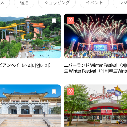
メ
宿泊
ショッピング
イベント
レ
ビアンベイ（캐리비안베이）
エバーランド Winter Festival（
드 Winter Festival（에버랜드Wint
Wishes））