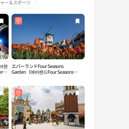
ジャー＆スポーツ
에버랜
エバーランドFour Seasons
カリビアンベイ（캐
er
Garden（에버랜드Four Seasons
Garden（에버랜드 튤립가든））