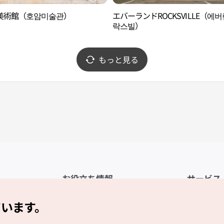
美術館（호암미술관）
エバーランドROCKSVILLE（에
락스빌）
もっと見る
お役立ち情報
サービス
公式アプリ「VISITKOREA」
利用規約
ています。
1330観光通訳案内
FAQ