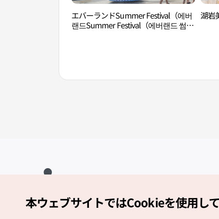
エバーランドSummer Festival（에버
湖岩
랜드Summer Festival（에버랜드 썸머
워터 펀））
本ウェブサイトではCookieを使用し
Copyright (c) Korea Tourism Organization All Rights Reserved.
サイトエラー報告
公式メール
japanese@knto.or.kr