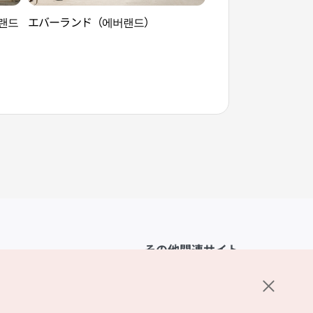
버랜드
エバーランド（에버랜드）
サムスン火災モビリ
ム（삼성화재 모빌
その他関連サイト
韓国観光公社
K-MICE