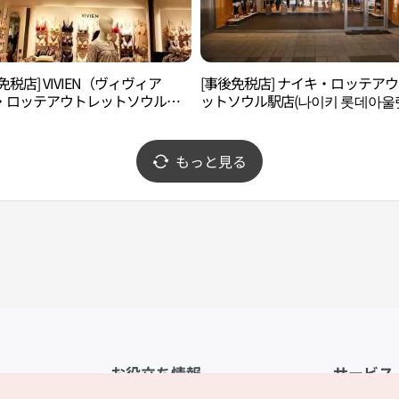
免税店] VIVIEN（ヴィヴィア
[事後免税店] ナイキ・ロッテア
・ロッテアウトレットソウル駅
ットソウル駅店(나이키 롯데아울
비안 롯데아울렛 서울역점)
울역점)
もっと見る
お役立ち情報
サービス