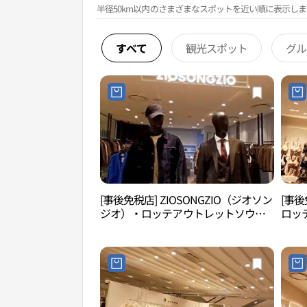
半径50km以内のさまざまなスポットを近い順に表示しま
すべて
観光スポット
グル
[事後免税店] ZIOSONGZIO（ジオソン
[事後
ジオ）・ロッテアウトレットソウル
ロッ
駅店(지오송지오 롯데아울렛 서울역
스 롯
점)