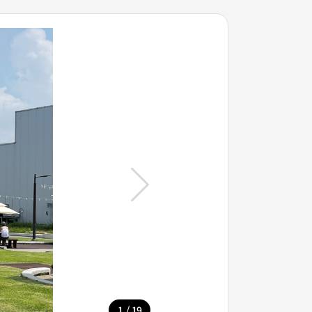
/
1
19