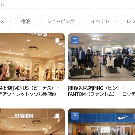
す。
メ
宿泊
ショッピング
イベント
レ
免税店] VENUS（ビーナス）・
[事後免税店]PING（ピン）・
テアウトレットソウル駅店(비너
FANTOM（ファントム）・ロッ
데아울렛 서울역점)
ウトレットソウル駅店(핑 팬텀 
울렛 서울역점)