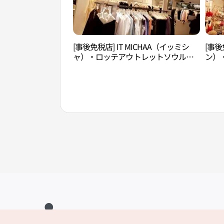
[事後免税店] IT MICHAA（イッミシ
[事後
ャ）・ロッテアウトレットソウル駅
ン）
店(잇미샤 롯데아울렛 서울역점)
店(비