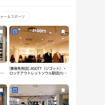
ジャー＆スポーツ
[事後免税店] JIGOTT（ジゴット）・
レールクルーズヘラ
テア
ロッテアウトレットソウル駅店(지고
루즈 해랑열차）
롯데아
트 롯데아울렛 서울역점)