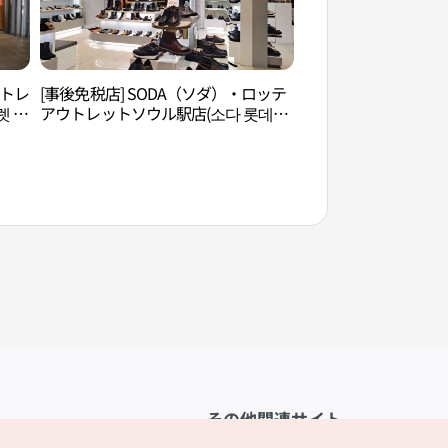
ウトレ
[事後免税店] SODA（ソダ）・ロッテ
孫基禎文化図書館（
렛 서
アウトレットソウル駅店(소다 롯데아
관）
울렛 서울역점)
その他関連サイト