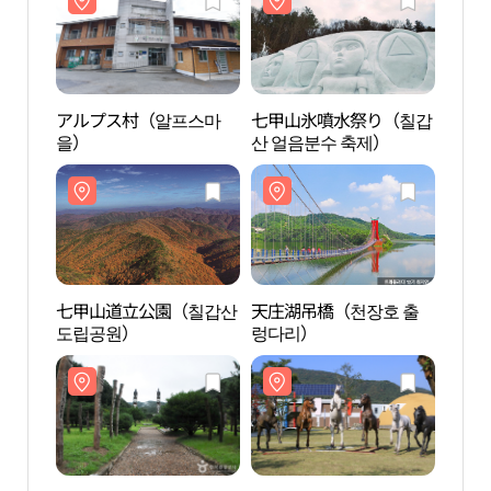
アルプス村（알프스마
七甲山氷噴水祭り（칠갑
アル
을）
산 얼음분수 축제）
을）
七甲山道立公園（칠갑산
天庄湖吊橋（천장호 출
天庄
도립공원）
렁다리）
렁다