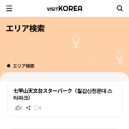
エリア検索
エリア検索
七甲山天文台スターパーク（칠갑산천문대 스
타파크）
0
0