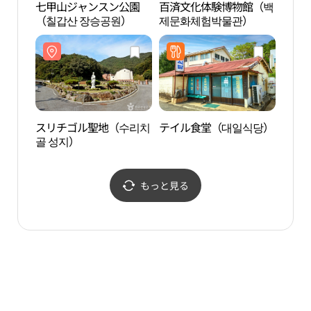
七甲山ジャンスン公園
百済文化体験博物館（백
百済
（칠갑산 장승공원）
제문화체험박물관）
제문
スリチゴル聖地（수리치
テイル食堂（대일식당）
コウ
골 성지）
원）
もっと見る