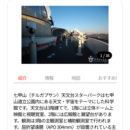
/
1
16
紹介
情報
地図
おすすめ周辺ス
七甲山（チルガプサン）天文台スターパークは七甲
山道立公園内にある天文・宇宙をテーマにした科学
館です。天文台は3階建てで、1階には立体ドーム上
映館と視聴覚室、2階には広報館と展望台がありま
す。観測は3階の主観測室と補助観測室で行われま
す。屈折望遠鏡（APO 304mm）が設置されている主