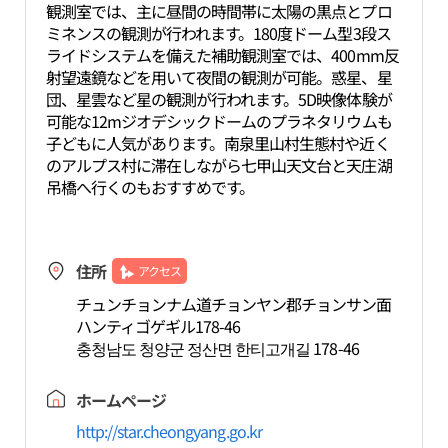
観測室では、主に昼間の時間帯に太陽の黒点とプロ
ミネンスの観測が行われます。180度ドーム型3段ス
ライドシステムを備えた補助観測室では、400mm反
射望遠鏡などを用いて夜間の観測が可能。惑星、星
団、星雲など星の観測が行われます。5D映像体験が
可能な12mジオデシックドームのプラネタリウムも
子どもに人気があります。南泉里山村生態村や近く
のアルプス村に滞在しながら七甲山天文台と天庄湖
吊橋へ行くのもおすすめです。
住所
アクセス
チュンチョンナム道チョンヤン郡チョンサン面
ハンティゴゲギル178-46
충청남도 청양군 정산면 한티고개길 178-46
ホームページ
http://star.cheongyang.go.kr