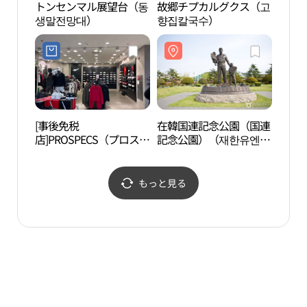
トンセンマル展望台（동
故郷チプカルグクス（고
釜山
생말전망대）
향집칼국수）
관）
[事後免税
在韓国連記念公園（国連
二妓
店]PROSPECS（プロスペ
記念公園）（재한유엔기
園）
ックス）・セーフゾーン
념공원 (UN기념공원)）
가지
ヘウンデ（海雲台）店
(프로스펙스 세이브존 해
もっと見る
운대점)