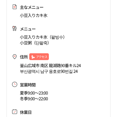
主なメニュー
小豆入りカキ氷
メニュー
小豆入りカキ氷（팥빙수）
小豆粥（단팥죽）
住所
アクセス
釜山広域市 南区 龍湖路90番キル24
부산광역시 남구 용호로90번길 24
営業時間
夏季9:00～23:00
冬季9:00～22:00
休業日