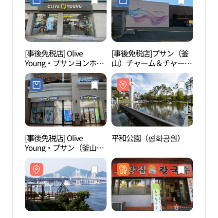
[事後免税店] Olive
[事後免税店]プサン（釜
平和
Young・プサンヨンホ
山）チャーム＆チャーム
（釜山龍湖）店(올리브
（Charm & Charm）(부
영 부산용호점)
산참앤참)
[事後免税店] Olive
平和公園（평화공원）
在韓
Young・プサン（釜山）
記念
Wスクエア店(올리브영
념공원
부산W스퀘어점)