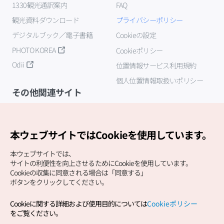
1330観光通訳案内
FAQ
観光資料ダウンロード
プライバシーポリシー
デジタルブック／電子書籍
Cookieの設定
PHOTO KOREA
Cookieポリシー
Odii
位置情報サービス利用規約
個人位置情報取扱いポリシー
その他関連サイト
韓国観光公社
K-MICE
本ウェブサイトではCookieを使用しています。
本ウェブサイトでは、
サイトの利便性を向上させるためにCookieを使用しています。
Cookieの収集に同意される場合は「同意する」
ボタンをクリックしてください。
Cookieに関する詳細および使用目的については
Cookieポリシー
Copyright (c) Korea Tourism Organization All Rights
をご覧ください。
Reserved.