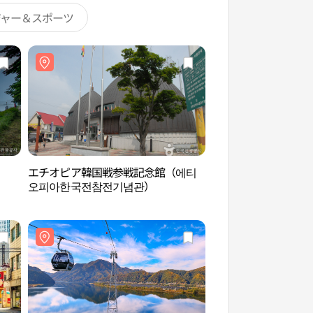
ジャー＆スポーツ
エチオピア韓国戦参戦記念館（에티
KT&Gサンサンマダン
오피아한국전참전기념관）
당 춘천）