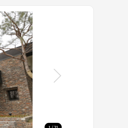
/
1
21