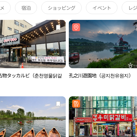
メ
宿泊
ショッピング
イベント
レ
名物タッカルビ（춘천명물닭갈
孔之川遊園地（공지천유원지）