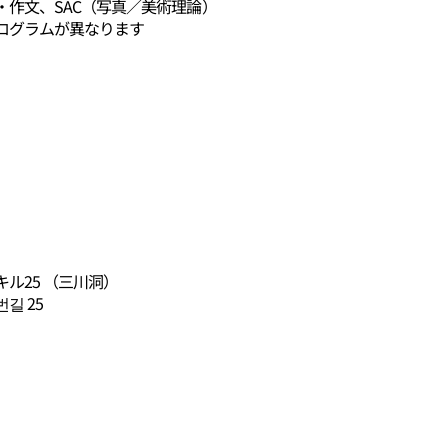
作文、SAC（写真／美術理論）
ログラムが異なります
キル25 （三川洞）
길 25