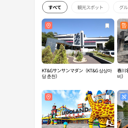
すべて
観光スポット
グル
KT&Gサンサンマダン（KT&G 상상마
春川
당 춘천）
비）