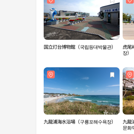
国立灯台博物館（국립등대박물관）
虎尾
장）
九龍浦海水浴場（구룡포해수욕장）
九龍
문화