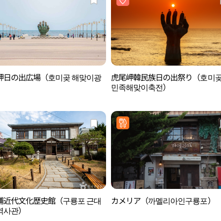
岬日の出広場（호미곶 해맞이광
虎尾岬韓民族日の出祭り（호미
민족해맞이축전）
浦近代文化歴史館（구룡포 근대
カメリア（까멜리아인구룡포）
역사관）