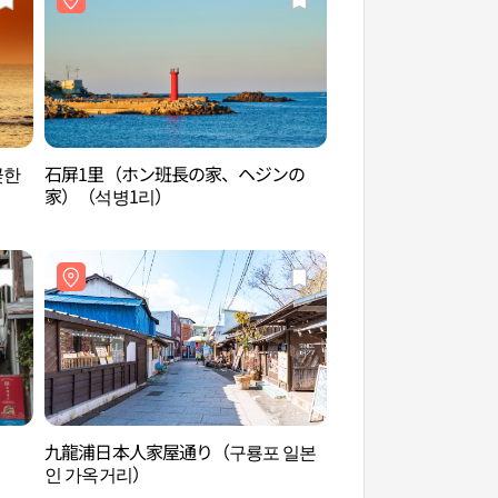
곶한
石屏1里（ホン班長の家、ヘジンの
国立灯台博物館（국
家）（석병1리）
九龍浦日本人家屋通り（구룡포 일본
九龍浦近代文化歴史
인 가옥거리）
문화역사관）