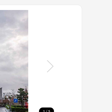
/
1
5