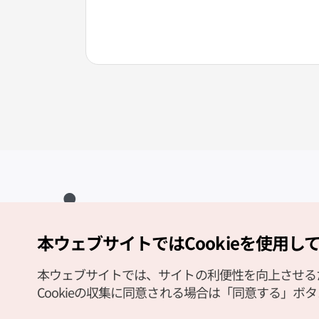
本ウェブサイトではCookieを使用し
Copyright (c) Korea Tourism Organization All Rights Reserved.
サイトエラー報告
公式メール
japanese@knto.or.kr
本ウェブサイトでは、サイトの利便性を向上させるため
Cookieの収集に同意される場合は「同意する」ボ