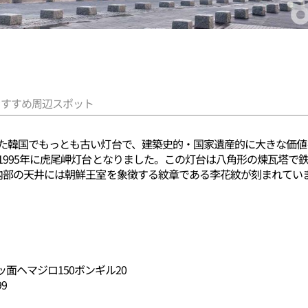
おすすめ周辺スポット
れた韓国でもっとも古い灯台で、建築史的・国家遺産的に大きな価値
995年に
虎尾岬
灯台となりました。この灯台は八角形の煉瓦塔で鉄
。内部の天井には朝鮮王室を象徴する紋章である李花紋が刻まれてい
面ヘマジロ150ボンギル20
9