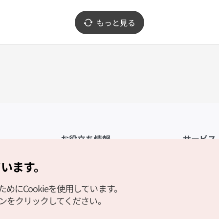
もっと見る
お役立ち情報
サービス
公式アプリ「VISITKOREA」
利用規約
ています。
1330観光通訳案内
FAQ
にCookieを使用しています。
観光資料ダウンロード
プライバシ
タンをクリックしてください。
デジタルブック／電子書籍
Cookieの