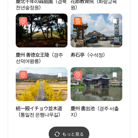
慶北千年の森庭園（경북
花郎教育院（화랑교육
慶北
천년숲정원）
원）
천년
慶州 善徳女王陵（경주
寿石亭（수석정）
慶州
선덕여왕릉）
선덕
統一殿イチョウ並木道
慶州 書出池（경주 서출
慶州 
（통일전 은행나무길）
지）
지）
もっと見る