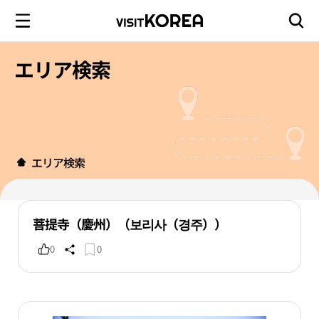
エリア検索
エリア検索
菩提寺（慶州）（보리사（경주））
0
0