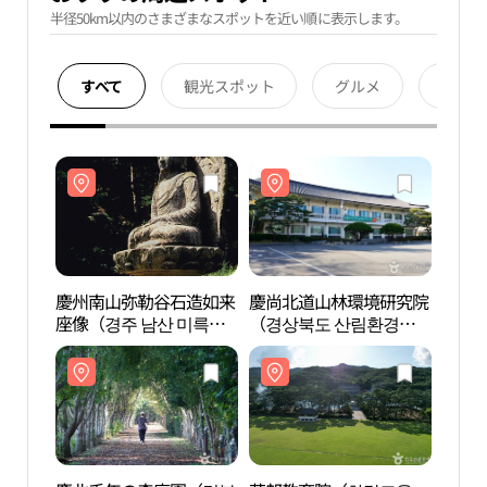
半径50km以内のさまざまなスポットを近い順に表示します。
すべて
観光スポット
グルメ
宿泊
慶州南山弥勒谷石造如来
慶尚北道山林環境研究院
慶州
座像（경주 남산 미륵곡
（경상북도 산림환경연
座像（
석조여래좌상）
구원）
석조