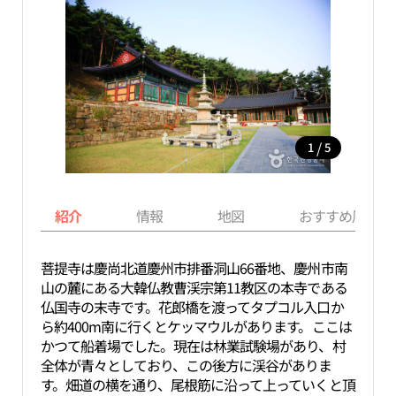
/
1
5
紹介
情報
地図
おすすめ周辺ス
菩提寺は慶尚北道慶州市排番洞山66番地、慶州市南
山の麓にある大韓仏教曹渓宗第11教区の本寺である
仏国寺の末寺です。花郎橋を渡ってタプコル入口か
ら約400m南に行くとケッマウルがあります。ここは
かつて船着場でした。現在は林業試験場があり、村
全体が青々としており、この後方に渓谷がありま
す。畑道の横を通り、尾根筋に沿って上っていくと頂