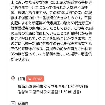
上に近いなだらかな場所に比丘尼が修道する菩提寺
があります。近年になって造られた大雄殿と山神
閣、鐘閣がありますが、この建物は現在の南山に現
存する伽藍の中で一番規模が大きいものです。三国
史記によると新羅第49代憲康王の陵と50代定康王の
陵が菩提寺の東南にあったとしており、この寺は2基
の王陵の北西に位置していることで新羅時代から菩
提寺と呼ばれていたことを知ることができます。こ
の寺には統一新羅時代後半の石仏を代表する有名な
石仏如来座像があり、菩提寺の前から南方に松林を
35mほど登っていくと傾斜の激しいと場所に磨崖仏
があります。
住所
アクセス
慶尚北道 慶州市 ケッマルキル 41-30 (排盤洞)
경상북도 경주시 갯마을길 41-30 (배반동)
休業日