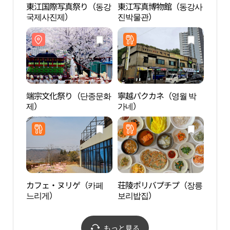
東江国際写真祭り（동강
東江写真博物館（동강사
寧越
국제사진제）
진박물관）
スコ
産）
종） 
유산]
端宗文化祭り（단종문화
寧越パクカネ（영월 박
寧越
제）
가네）
포）
カフェ・ヌリゲ（카페
荘陵ポリバプチプ（장릉
ソン
느리게）
보리밥집）
家地
원고
원）
もっと見る