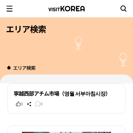
エリア検索
エリア検索
寧越西部アチム市場（영월 서부아침시장）
0
0