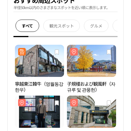
おすすめ周辺スポット
半径50km以内のさまざまなスポットを近い順に表示します。
すべて
観光スポット
グルメ
宿泊
寧越東江韓牛（영월동강
子規楼および観風軒（자
子規
한우）
규루 및 관풍헌）
규루 