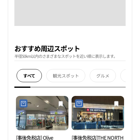
おすすめ周辺スポット
半径50km以内のさまざまなスポットを近い順に表示します。
すべて
観光スポット
グルメ
宿泊
[事後免税店] Olive
[事後免税店]THE NORTH
青羅