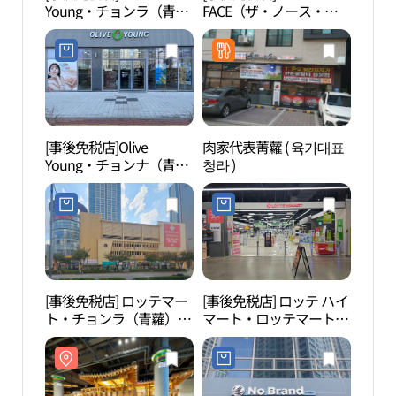
Young・チョンラ（青
FACE（ザ・ノース・フ
스파
蘿）スクエアセブン店
ェイス）・チョンナ（青
(올리브영 청라스퀘어세
蘿）スクエア店(노스페
븐점)
이스 청라스퀘어점)
[事後免税店]Olive
肉家代表菁蘿 ( 육가대표
仁川
Young・チョンナ（青
청라 )
（인천
羅）シティ店(올리브영
지）
청라시티점)
[事後免税店] ロッテマー
[事後免税店] ロッテ ハイ
国立
ト・チョンラ（青蘿）店
マート・ロッテマートチ
물자
(롯데마트 청라점)
ョンラ（青蘿）店(롯데
하이마트 롯데마트 청라
점)