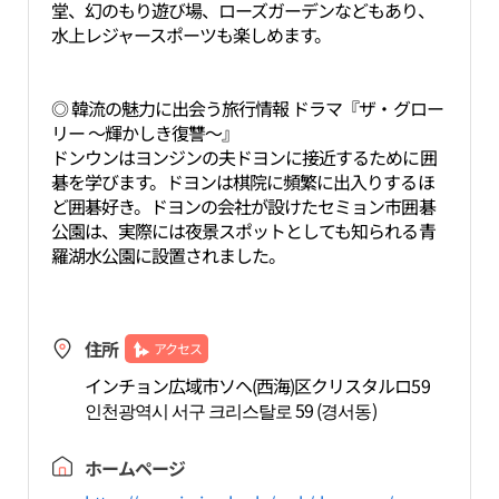
堂、幻のもり遊び場、ローズガーデンなどもあり、
水上レジャースポーツも楽しめます。
◎ 韓流の魅力に出会う旅行情報 ドラマ『ザ・グロー
リー 〜輝かしき復讐〜』
ドンウンはヨンジンの夫ドヨンに接近するために囲
碁を学びます。ドヨンは棋院に頻繁に出入りするほ
ど囲碁好き。ドヨンの会社が設けたセミョン市囲碁
公園は、実際には夜景スポットとしても知られる青
羅湖水公園に設置されました。
住所
アクセス
インチョン広域市ソヘ(西海)区クリスタルロ59
인천광역시 서구 크리스탈로 59 (경서동)
ホームページ