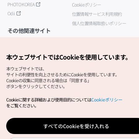
PHOTO KOREA
Cookieポリシー
Odii
位置情報サービス利用規約
個人位置情報取扱いポリシー
その他関連サイト
韓国観光公社
K-MICE
本ウェブサイトではCookieを使用しています。
本ウェブサイトでは、
サイトの利便性を向上させるためにCookieを使用しています。
Cookieの収集に同意される場合は「同意する」
ボタンをクリックしてください。
Cookieに関する詳細および使用目的については
Cookieポリシー
Copyright (c) Korea Tourism Organization All Rights
をご覧ください。
Reserved.
サイトエラー報告
公式メール
japanese@knto.or.kr
すべてのCookieを受け入れる