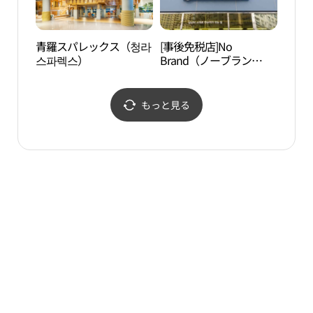
青羅スパレックス（청라
[事後免税店]No
首都
스파렉스）
Brand（ノーブラン
ドリ
ド）・インチョンチョン
매립지
ナ（仁川青羅）店(노브
파크)
랜드 인천청라점)
もっと見る