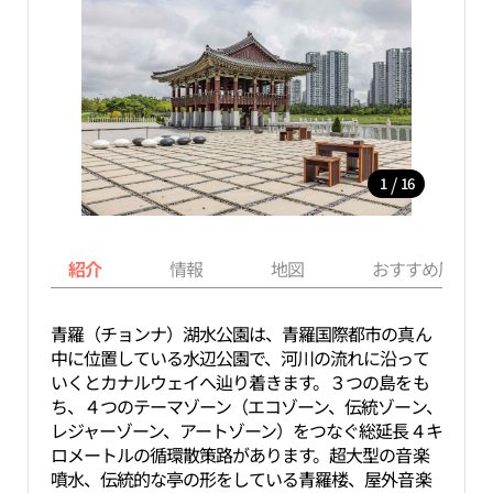
/
1
16
紹介
情報
地図
おすすめ周辺ス
青羅（チョンナ）湖水公園は、青羅国際都市の真ん
中に位置している水辺公園で、河川の流れに沿って
いくとカナルウェイへ辿り着きます。３つの島をも
ち、４つのテーマゾーン（エコゾーン、伝統ゾーン、
レジャーゾーン、アートゾーン）をつなぐ総延長４キ
ロメートルの循環散策路があります。超大型の音楽
噴水、伝統的な亭の形をしている青羅楼、屋外音楽