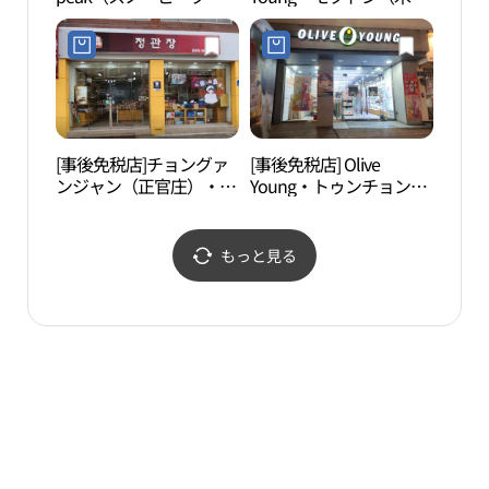
HQ Lounge(스노우피크
洞）パリ公園店(올리브
HQ Lounge)
영 목동파리공원점)
[事後免税店]チョングァ
[事後免税店] Olive
国際
ンジャン（正官庄）・ヨ
Young・トゥンチョン
센터
ムチャン（塩倉）店(정
（登村）店(올리브영 등
관장 염창점)
촌점)
もっと見る