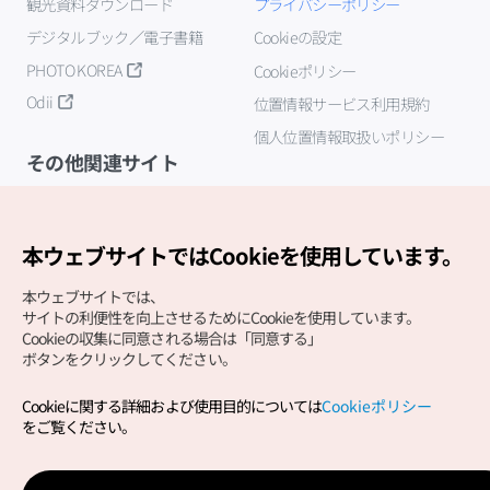
観光資料ダウンロード
プライバシーポリシー
デジタルブック／電子書籍
Cookieの設定
PHOTO KOREA
Cookieポリシー
Odii
位置情報サービス利用規約
個人位置情報取扱いポリシー
その他関連サイト
韓国観光公社
K-MICE
本ウェブサイトではCookieを使用しています。
本ウェブサイトでは、
サイトの利便性を向上させるためにCookieを使用しています。
Cookieの収集に同意される場合は「同意する」
ボタンをクリックしてください。
Cookieに関する詳細および使用目的については
Cookieポリシー
Copyright (c) Korea Tourism Organization All Rights
をご覧ください。
Reserved.
サイトエラー報告
公式メール
japanese@knto.or.kr