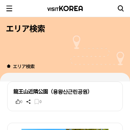
エリア検索
エリア検索
龍王山近隣公園（용왕산근린공원）
0
0