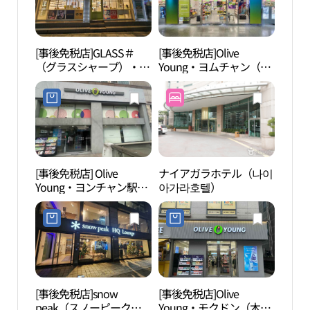
[事後免税店]GLASS＃
[事後免税店]Olive
木洞
（グラスシャープ）・ヨ
Young・ヨムチャン（塩
リン
ムチャン駅店(글라스샵
倉）駅9号線店(올리브영
운동
염창역점)
염창역9호선점)
크,사
[事後免税店] Olive
ナイアガラホテル（나이
蘭芝
Young・ヨンチャン駅店
아가라호텔）
공원
(올리브영 염창역점)
[事後免税店]snow
[事後免税店]Olive
仙遊
peak（スノーピーク）
Young・モクドン（木
원）