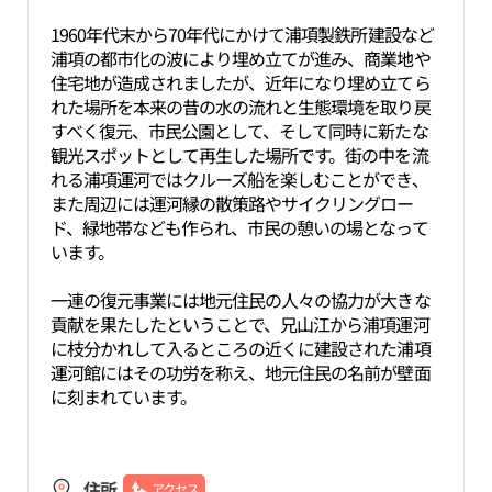
1960年代末から70年代にかけて浦項製鉄所建設など
浦項の都市化の波により埋め立てが進み、商業地や
住宅地が造成されましたが、近年になり埋め立てら
れた場所を本来の昔の水の流れと生態環境を取り戻
すべく復元、市民公園として、そして同時に新たな
観光スポットとして再生した場所です。街の中を流
れる浦項運河ではクルーズ船を楽しむことができ、
また周辺には運河縁の散策路やサイクリングロー
ド、緑地帯なども作られ、市民の憩いの場となって
います。
一連の復元事業には地元住民の人々の協力が大きな
貢献を果たしたということで、兄山江から浦項運河
に枝分かれして入るところの近くに建設された浦項
運河館にはその功労を称え、地元住民の名前が壁面
に刻まれています。
住所
アクセス