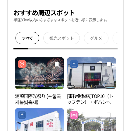
おすすめ周辺スポット
半径50km以内のさまざまなスポットを近い順に表示します。
すべて
観光スポット
グルメ
宿泊
浦項国際光祭り (포항국
[事後免税店]TOP10（ト
Par
제불빛축제)
ップテン）・ポハンヘド
館（P
（浦項海島）店(탑텐 포
사박
항해도점)