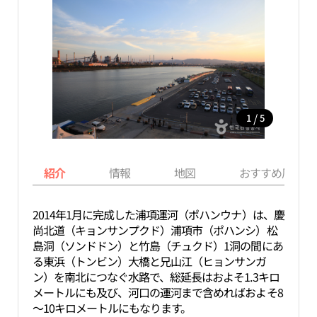
/
1
5
紹介
情報
地図
おすすめ周辺ス
2014年1月に完成した浦項運河（ポハンウナ）は、慶
尚北道（キョンサンプクド）浦項市（ポハンシ）松
島洞（ソンドドン）と竹島（チュクド）1洞の間にあ
る東浜（トンビン）大橋と兄山江（ヒョンサンガ
ン）を南北につなぐ水路で、総延長はおよそ1.3キロ
メートルにも及び、河口の運河まで含めればおよそ8
～10キロメートルにもなります。