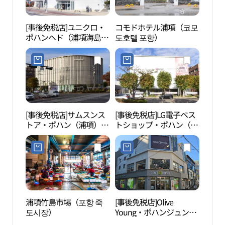
[事後免税店]ユニクロ・
コモドホテル浦項（코모
線路
ポハンヘド（浦項海島）
도호텔 포항）
길숲 
店(유니클로 포항해도점)
[事後免税店]サムスンス
[事後免税店]LG電子ベス
環湖
トア・ポハン（浦項）
トショップ・ポハン（浦
(삼성스토어 포항)
項）本店(LG전자 베스트
샵 포항본점)
浦項竹島市場（포항 죽
[事後免税店]Olive
都丘
도시장）
Young・ポハンジュンア
욕장
ン（浦項中央）店(올리