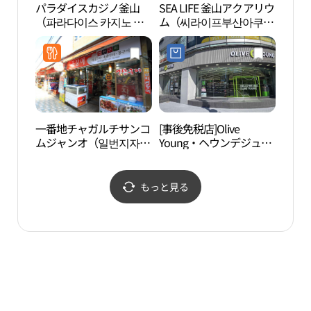
パラダイスカジノ釜山
SEA LIFE 釜山アクアリウ
海雲
（파라다이스 카지노 부
ム（씨라이프부산아쿠아
해수
산）
리움）
一番地チャガルチサンコ
[事後免税店]Olive
BUSA
ムジャンオ（일번지자갈
Young・ヘウンデジュン
엑스
치산곰장어）
アン（海雲台中央）店
(올리브영 해운대중앙점)
もっと見る