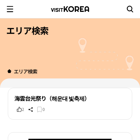
エリア検索
エリア検索
海雲台光祭り（해운대 빛축제）
2
0