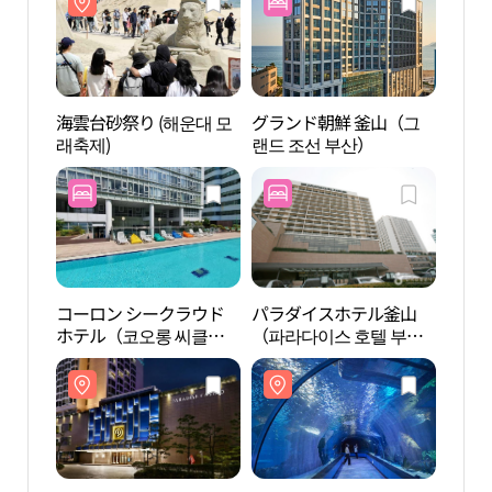
海雲台砂祭り (해운대 모
グランド朝鮮 釜山（그
パラ
래축제)
랜드 조선 부산）
（파라
산）
コーロン シークラウド
パラダイスホテル釜山
オーシ
ホテル（코오롱 씨클라
（파라다이스 호텔 부
（오
우드 호텔）
산）