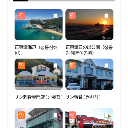
正東津海辺（정동진해
正東津日の出公園（정동
正東
변）
진 해돋이공원）
변）
サン刺身専門店 ( 산횟집 )
サン韓食 ( 썬한식 )
正東
진시