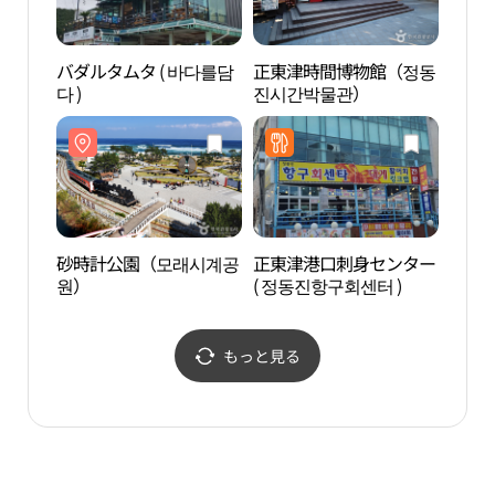
バダルタムタ ( 바다를담
正東津時間博物館（정동
サン
다 )
진시간박물관）
（썬
砂時計公園（모래시계공
正東津港口刺身センター
献花
원）
( 정동진항구회센터 )
もっと見る