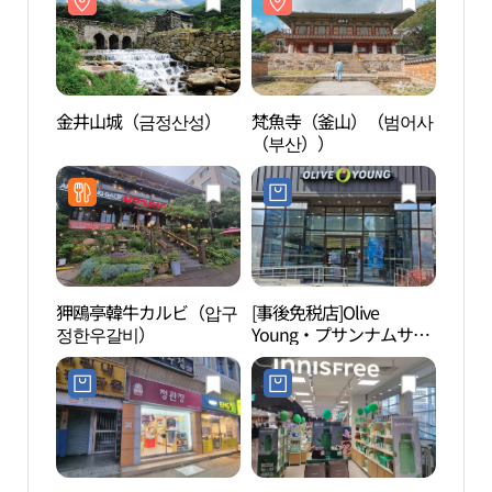
金井山城（금정산성）
梵魚寺（釜山）（범어사
金井
（부산））
狎鴎亭韓牛カルビ（압구
[事後免税店]Olive
釜山
정한우갈비）
Young・プサンナムサン
（부
（釜山南山）店(올리브
관）
영 부산남산점)