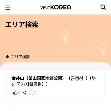
エリア検索
エリア検索
金井山（釜山国家地質公園）（금정산（（부
산 국가지질공원））
0
0