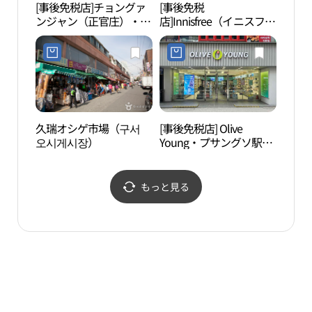
[事後免税店]チョングァ
[事後免税
金剛
ンジャン（正官庄）・ク
店]Innisfree（イニスフリ
ソ（久瑞）店(정관장 구
ー）・イーマートクムジ
서점)
ョン（金井）店(이니스
프리 이마트금정점)
久瑞オシゲ市場（구서
[事後免税店] Olive
タン
오시게시장）
Young・プサングソ駅店
(올리브영 부산구서역점)
もっと見る