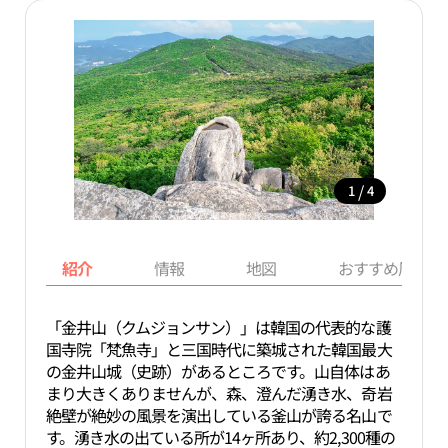
/
1
4
紹介
情報
地図
おすすめ周辺ス
「金井山（クムジョンサン）」は韓国の代表的な護
国寺院「梵魚寺」と三国時代に築城された韓国最大
の金井山城（史跡）があるところです。山自体はあ
まり大きくありませんが、森、澄んだ湧き水、奇岩
絶壁が絶妙の風景を演出している釜山が誇る名山で
す。湧き水の出ている所が14ヶ所あり、約2,300種の