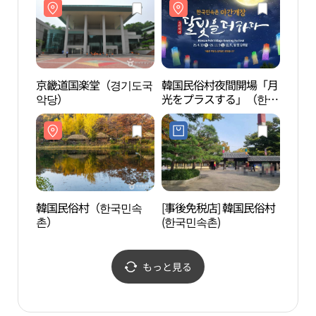
京畿道国楽堂（경기도국
韓国民俗村夜間開場「月
韓国
악당）
光をプラスする」（한국
촌）
민속촌 야간개장 달빛을
더하다）
韓国民俗村（한국민속
[事後免税店] 韓国民俗村
慶熙
촌）
(한국민속촌)
露天劇
제캠퍼
もっと見る