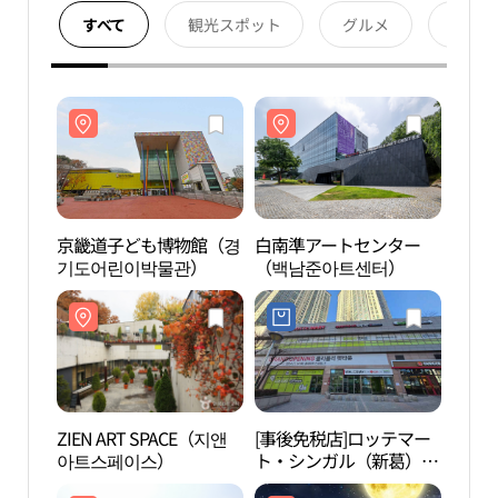
すべて
観光スポット
グルメ
宿泊
京畿道子ども博物館（경
白南準アートセンター
京畿
기도어린이박물관）
（백남준아트센터）
기도
ZIEN ART SPACE（지앤
[事後免税店]ロッテマー
ZIEN
아트스페이스）
ト・シンガル（新葛）店
아트
(롯데마트 신갈점)