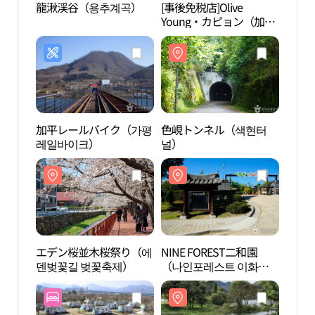
龍湫渓谷（용추계곡）
[事後免税店]Olive
龍湫
Young・カピョン（加
平）店(올리브영 가평점)
加平レールバイク（가평
色峴トンネル（색현터
NINE
레일바이크）
널）
（나
원）
エデン桜並木桜祭り（에
NINE FOREST二和園
南怡
덴벚꽃길 벚꽃축제）
（나인포레스트 이화
원）