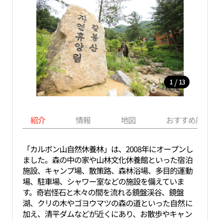
/
1
13
紹介
情報
地図
おすすめ周辺ス
「カルボン山自然休養林」は、2008年にオープンし
ました。森の中の家や山林文化休養館といった宿泊
施設、キャンプ場、散策路、森林浴場、多目的運動
場、駐車場、シャワー室などの施設を備えていま
す。奇岩怪石と木々の間を流れる鏡盤渓谷、鏡盤
湖、クリの木やゴヨウマツの森の道といった自然に
加え、清平ダムなどが近くにあり、お散歩やキャン