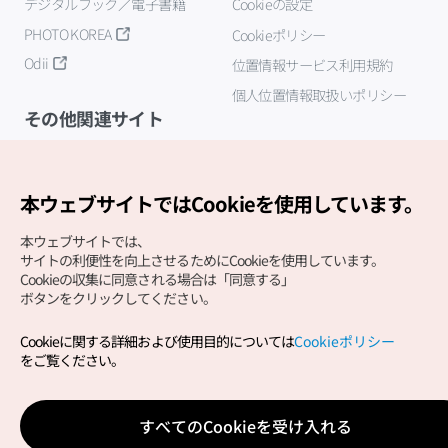
デジタルブック／電子書籍
Cookieの設定
PHOTO KOREA
Cookieポリシー
Odii
位置情報サービス利用規約
個人位置情報取扱いポリシー
その他関連サイト
韓国観光公社
K-MICE
本ウェブサイトではCookieを使用しています。
本ウェブサイトでは、
サイトの利便性を向上させるためにCookieを使用しています。
Cookieの収集に同意される場合は「同意する」
ボタンをクリックしてください。
Cookieに関する詳細および使用目的については
Cookieポリシー
Copyright (c) Korea Tourism Organization All Rights
をご覧ください。
Reserved.
サイトエラー報告
公式メール
japanese@knto.or.kr
すべてのCookieを受け入れる