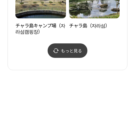
チャラ島キャンプ場（자
チャラ島（자라섬）
恋人
라섬캠핑장）
도립
もっと見る