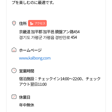
プを楽しむのに最適です。
住所
アクセス
京畿道 加平郡 加平邑 鏡盤アン路454
경기도 가평군 가평읍 경반안로 454
ホームページ
www.kalbong.com
営業時間
宿泊施設：チェックイン14:00～22:00、チェック
アウト翌日11:00
休業日
年中無休