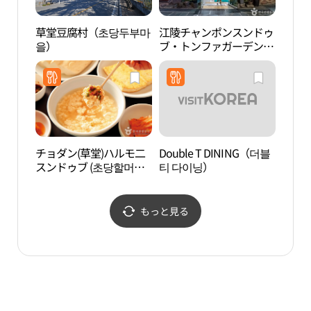
草堂豆腐村（초당두부마
江陵チャンポンスンドゥ
江陵
을）
ブ・トンファガーデン本
（강
店（강릉짬뽕순두부 동
화가든 본점）
チョダン(草堂)ハルモ二
Double T DINING（더블
チャ
スンドゥブ (초당할머니
티 다이닝）
ソン
순두부)
축음
관）
もっと見る