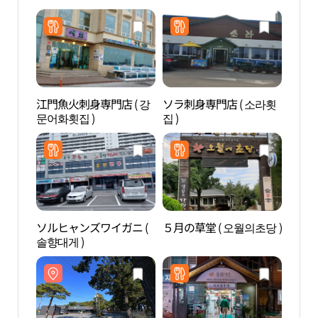
江門魚火刺身専門店 ( 강
ソラ刺身専門店 ( 소라횟
草堂
문어화횟집 )
집 )
을）
ソルヒャンズワイガニ (
５月の草堂 ( 오월의초당 )
ハス
솔향대게 )
ート
이머