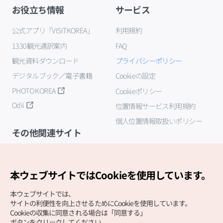
お役立ち情報
サービス
公式アプリ「VISITKOREA」
利用規約
1330観光通訳案内
FAQ
観光資料ダウンロード
プライバシーポリシー
デジタルブック／電子書籍
Cookieの設定
PHOTO KOREA
Cookieポリシー
Odii
位置情報サービス利用規約
個人位置情報取扱いポリシー
その他関連サイト
韓国観光公社
K-MICE
本ウェブサイトではCookieを使用しています。
本ウェブサイトでは、
サイトの利便性を向上させるためにCookieを使用しています。
Cookieの収集に同意される場合は「同意する」
ボタンをクリックしてください。