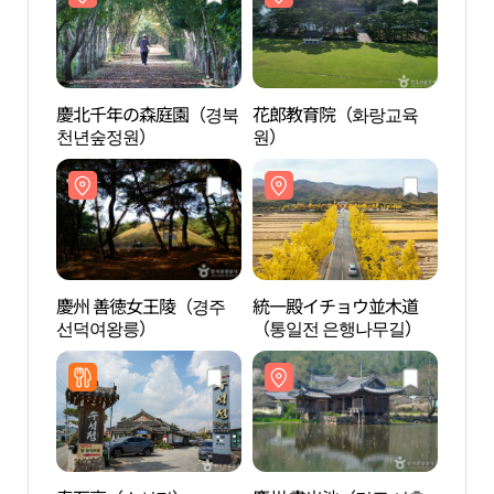
慶北千年の森庭園（경북
花郎教育院（화랑교육
慶北
천년숲정원）
원）
천년
慶州 善徳女王陵（경주
統一殿イチョウ並木道
慶州
선덕여왕릉）
（통일전 은행나무길）
선덕