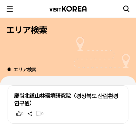
エリア検索
エリア検索
慶尚北道山林環境研究院（경상북도 산림환경
연구원）
0
0