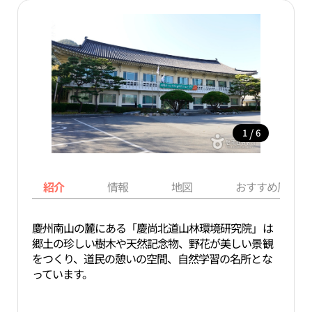
/
1
6
紹介
情報
地図
おすすめ周辺ス
慶州南山の麓にある「慶尚北道山林環境研究院」は
郷土の珍しい樹木や天然記念物、野花が美しい景観
をつくり、道民の憩いの空間、自然学習の名所とな
っています。