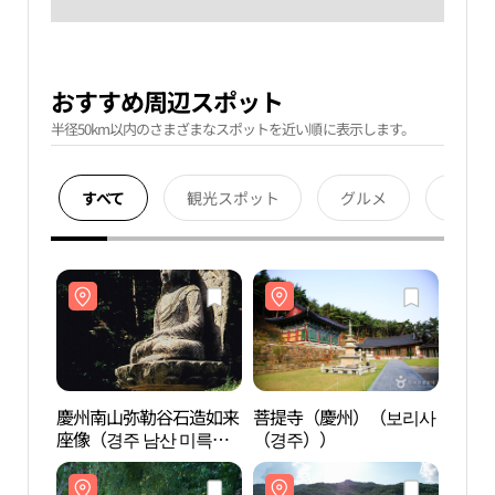
おすすめ周辺スポット
半径50km以内のさまざまなスポットを近い順に表示します。
すべて
観光スポット
グルメ
宿泊
慶州南山弥勒谷石造如来
菩提寺（慶州）（보리사
慶州
座像（경주 남산 미륵곡
（경주））
座像（
석조여래좌상）
석조