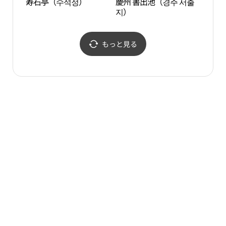
寿石亭（수석정）
慶州 書出池（경주 서출
慶州 
지）
지）
もっと見る