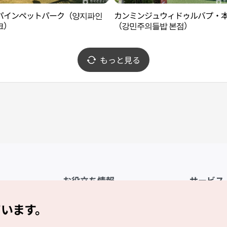
パインペットパーク（양지파인
カンミンジュウィドゥルバプ・
크）
（강민주의들밥 본점）
もっと見る
お役立ち情報
サービス
公式アプリ「VISITKOREA」
利用規約
ています。
1330観光通訳案内
FAQ