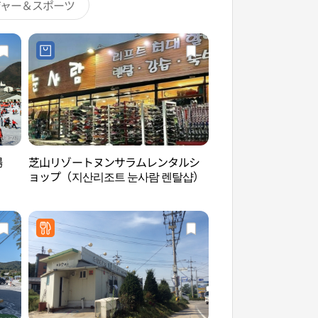
ジャー＆スポーツ
場
芝山リゾートヌンサラムレンタルシ
陽智パインペットパ
ョップ（지산리조트 눈사람 렌탈샵）
펫파크）