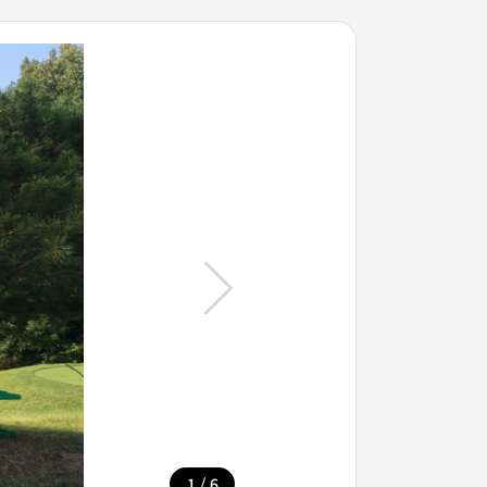
/
1
6