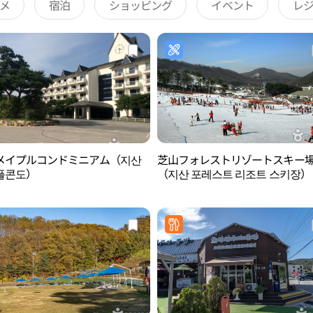
メ
宿泊
ショッピング
イベント
レ
メイプルコンドミニアム（지산
芝山フォレストリゾートスキー
플콘도）
（지산 포레스트 리조트 스키장）