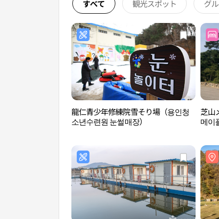
すべて
観光スポット
グル
龍仁青少年修練院雪そり場（용인청
芝山
소년수련원 눈썰매장）
메이