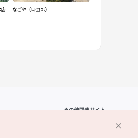
本店
なごや（나고야）
DONKEY STARZ
その他関連サイト
韓国観光公社
K-MICE