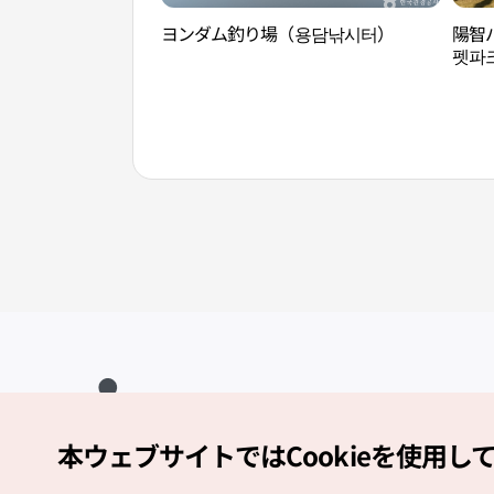
ヨンダム釣り場（용담낚시터）
陽智
펫파
本ウェブサイトではCookieを使用し
Copyright (c) Korea Tourism Organization All Rights Reserved.
サイトエラー報告
公式メール
japanese@knto.or.kr