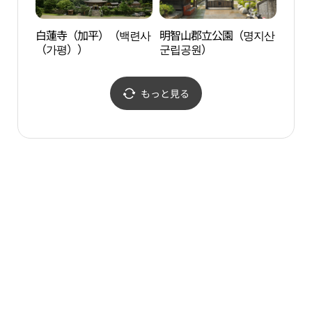
白蓮寺（加平）（백련사
明智山郡立公園（명지산
カル
（가평））
군립공원）
（칼
もっと見る