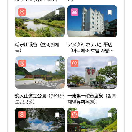
풀빌라)
朝宗川渓谷（조종천계
アヌクAirホテル加平店
一東
곡）
（아늑에어 호텔 가평
제일
점）
恋人山道立公園（연인산
一東第一硫黄温泉（일동
明智
도립공원）
제일유황온천）
군립