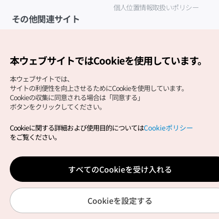
個人位置情報取扱いポリシー
その他関連サイト
韓国観光公社
K-MICE
本ウェブサイトではCookieを使用しています。
本ウェブサイトでは、
サイトの利便性を向上させるためにCookieを使用しています。
Cookieの収集に同意される場合は「同意する」
ボタンをクリックしてください。
Cookieに関する詳細および使用目的については
Cookieポリシー
Copyright (c) Korea Tourism Organization All Rights
をご覧ください。
Reserved.
サイトエラー報告
公式メール
japanese@knto.or.kr
すべてのCookieを受け入れる
Cookieを設定する