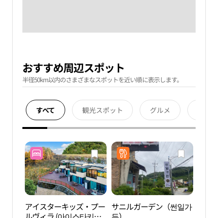
おすすめ周辺スポット
半径50km以内のさまざまなスポットを近い順に表示します。
すべて
観光スポット
グルメ
宿泊
アイスターキッズ・プー
サニルガーデン（썬일가
朝宗
ルヴィラ (아이스타키즈
든）
곡）