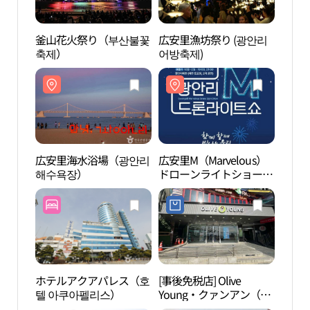
釜山花火祭り（부산불꽃
広安里漁坊祭り (광안리
広安
축제）
어방축제)
해수
広安里海水浴場（광안리
広安里M（Marvelous）
MILL
해수욕장）
ドローンライトショー
MAR
（광안리
M（Marvelous）드론 라
이트쇼）
ホテルアクアパレス（호
[事後免税店] Olive
DOM
텔 아쿠아펠리스）
Young・クァンアン（広
安）ビーチ店(올리브영