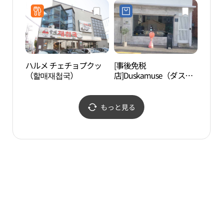
광안비치점)
ハルメ チェチョプクッ
[事後免税
民楽
（할매재첩국）
店]Duskamuse（ダスカ
공원
ミューズ）(더스카뮤즈)
もっと見る