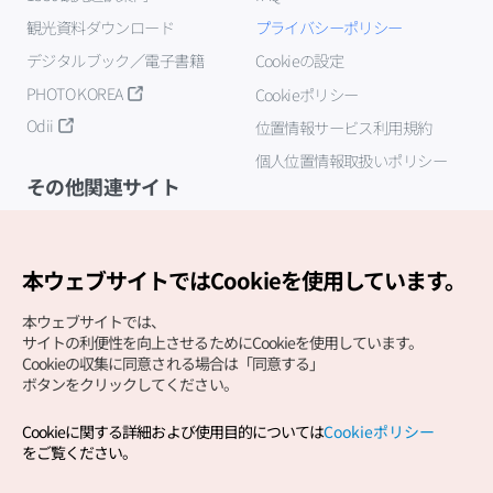
観光資料ダウンロード
プライバシーポリシー
デジタルブック／電子書籍
Cookieの設定
PHOTO KOREA
Cookieポリシー
Odii
位置情報サービス利用規約
個人位置情報取扱いポリシー
その他関連サイト
韓国観光公社
K-MICE
本ウェブサイトではCookieを使用しています。
本ウェブサイトでは、
サイトの利便性を向上させるためにCookieを使用しています。
Cookieの収集に同意される場合は「同意する」
ボタンをクリックしてください。
Cookieに関する詳細および使用目的については
Cookieポリシー
Copyright (c) Korea Tourism Organization All Rights
をご覧ください。
Reserved.
サイトエラー報告
公式メール