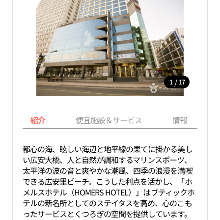
/
1
17
紹介
便宜施設＆サービス
情報
都心の海、眩しい海辺と地平線の果てに掛かる美し
い広安大橋、人と自然が調和するマリンスポーツ、
太平洋の波の音と爽やかな潮風、四季の浪漫を満喫
できる広安里ビーチ。こうした利点を活かし、「ホ
メルスホテル（HOMERS HOTEL）」はブティックホ
テルの新名所としてのステイタスを高め、心のこも
ったサービスとくつろぎの空間を提供しています。