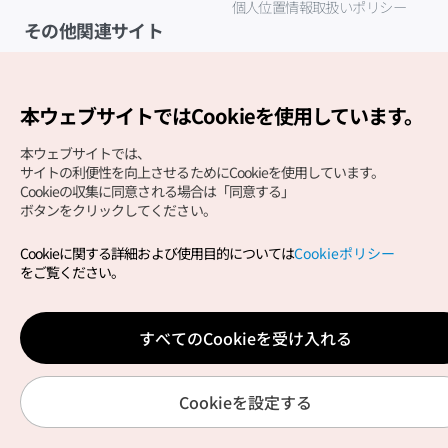
個人位置情報取扱いポリシー
その他関連サイト
韓国観光公社
K-MICE
本ウェブサイトではCookieを使用しています。
本ウェブサイトでは、
サイトの利便性を向上させるためにCookieを使用しています。
Cookieの収集に同意される場合は「同意する」
ボタンをクリックしてください。
Cookieに関する詳細および使用目的については
Cookieポリシー
Copyright (c) Korea Tourism Organization All Rights
をご覧ください。
Reserved.
サイトエラー報告
公式メール
japanese@knto.or.kr
すべてのCookieを受け入れる
Cookieを設定する