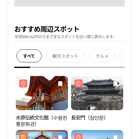
おすすめ周辺スポット
半径50km以内のさまざまなスポットを近い順に表示します。
すべて
観光スポット
グルメ
宿泊
水原伝統文化館（수원전
長安門（장안문）
水原
통문화관）
통문