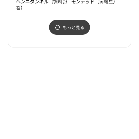
ヘンニダンギル（행리단
モンテッド（몽테드）
訪花
길）
（방
루）
もっと見る