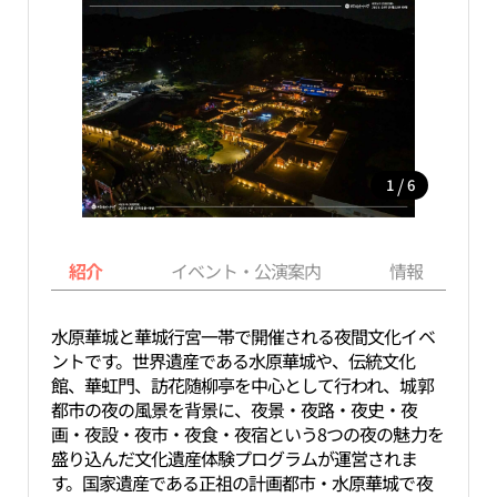
/
1
6
紹介
イベント・公演案内
情報
水原華城と華城行宮一帯で開催される夜間文化イベ
ントです。世界遺産である水原華城や、伝統文化
館、華虹門、訪花随柳亭を中心として行われ、城郭
都市の夜の風景を背景に、夜景・夜路・夜史・夜
画・夜設・夜市・夜食・夜宿という8つの夜の魅力を
盛り込んだ文化遺産体験プログラムが運営されま
す。国家遺産である正祖の計画都市・水原華城で夜