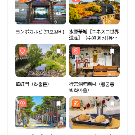
ヨンポカルビ (연포갈비)
水原華城［ユネスコ世界
水原
遺産］（수원 화성 [유네
遺産］
스코 세계유산]）
스코 
華虹門（화홍문）
行宮洞壁画村（행궁동
行宮
벽화마을）
벽화