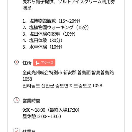
麦わら帽子提供、ソルトアイスクリーム利用券
贈呈
1、塩博物館観覧（15～20分）
2、塩植物園ウォーキング（15分）
3、塩田体験の説明（10分）
4、塩田体験（30分）
5、水車体験（10分）
住所
アクセス
全南光州統合特別市 新安郡 曽島面 智島曽島路
1058
전라남도 신안군 증도면 지도증도로 1058
営業時間
9:00～18:00（最終入場17:30）
昼休憩12:00～13:00
休業日