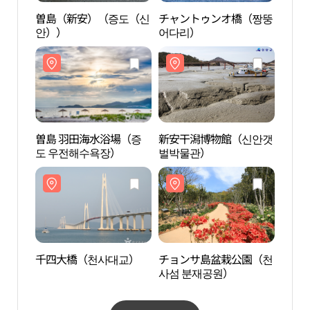
曽島（新安）（증도（신
チャントゥンオ橋（짱뚱
曽島
안））
어다리）
안）
曽島 羽田海水浴場（증
新安干潟博物館（신안갯
曽島
도 우전해수욕장）
벌박물관）
도 
千四大橋（천사대교）
チョンサ島盆栽公園（천
千四
사섬 분재공원）