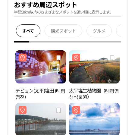
おすすめ周辺スポット
半径50km以内のさまざまなスポットを近い順に表示します。
すべて
観光スポット
グルメ
宿泊
テピョン(太平)塩田 (태평
太平塩生植物園（태평염
テピョ
염전)
생식물원）
염전)