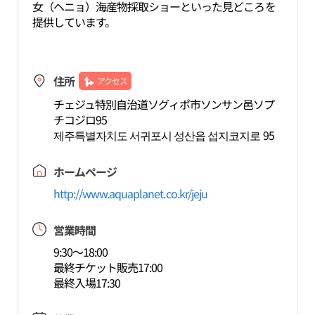
女（ヘニョ）海産物採取ショーといった見どころを
提供しています。
住所
アクセス
チェジュ特別自治道ソグィポ市ソンサン邑ソプ
チコジロ95
제주특별자치도 서귀포시 성산읍 섭지코지로 95
ホームページ
http://www.aquaplanet.co.kr/jeju
営業時間
9:30～18:00
最終チケット販売17:00
最終入場17:30