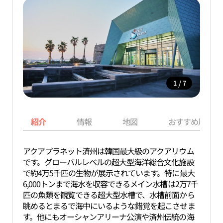
/
1
7
紹介
情報
地図
おすすめ周辺ス
アクアプラネット済州は韓国最大級のアクアリウム
です。グローバルレベルの超大型海洋総合文化施設
で約
4万5千匹
の生物が展示されています。特に最大
6,000トンまで海水を収容できるメイン水槽は2万7千
匹の魚類を観覧できる超大型水槽で、水槽前面から
眺めるとまるで海中にいるような錯覚を起こさせま
す。他にもオーシャンアリーナ公演や済州伝統の海