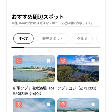
おすすめ周辺スポット
半径50km以内のさまざまなスポットを近い順に表示します。
すべて
観光スポット
グルメ
宿泊
新陽ソプチ海水浴場（신
ソプチコジ（섭지코지）
新陽
양 섭지해수욕장）
양 