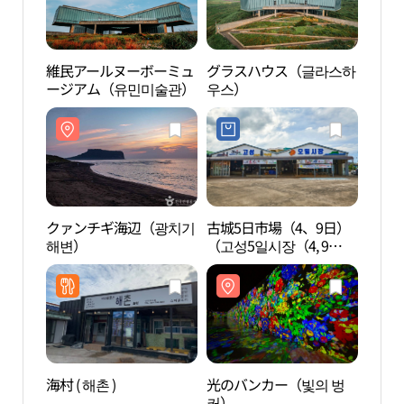
維民アールヌーボーミュ
グラスハウス（글라스하
維民
ージアム（유민미술관）
우스）
ージ
クァンチギ海辺（광치기
古城5日市場（4、9日）
クァ
해변）
（고성5일시장（4, 9
해변
일））
海村 ( 해촌 )
光のバンカー（빛의 벙
城山
커）
界遺