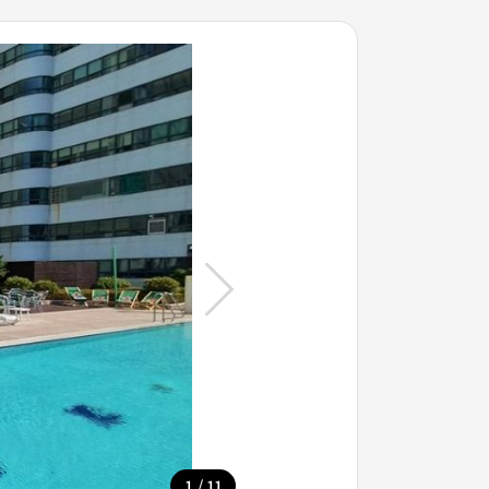
/
1
11