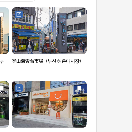
부
釜山海雲台市場（부산 해운대시장）
オーシャンスパCIME
메르）