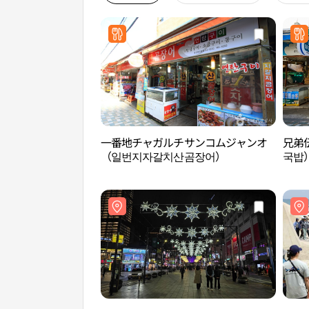
一番地チャガルチサンコムジャンオ
兄弟
（일번지자갈치산곰장어）
국밥