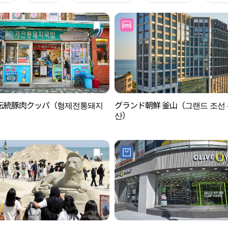
伝統豚肉クッパ（형제전통돼지
グランド朝鮮 釜山（그랜드 조선 
）
산）